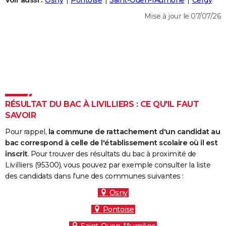
Voir aussi :
Osny
Pontoise
Saint-Ouen-l'Aumône
Cergy
City break
Voyage de noces
Climat
Destinations
Voyage nature
Forum
+
PHOTO
Mise à jour le 07/07/26
GUIDES D'ACHAT
BONS PLANS
CARTE DE VOEUX
Carte Bonne année
Carte Pâques
Carte de Noël
Carte Saint-Valentin
Carte d'anniversaire
DICTIONNAIRE
RÉSULTAT DU BAC À LIVILLIERS : CE QU'IL FAUT
Biographies
Expressions
Dictionnaire
Citations
Proverbes
SAVOIR
PROGRAMME TV
Pour rappel,
la commune de rattachement d'un candidat au
COPAINS D'AVANT
bac correspond à celle de l'établissement scolaire où il est
Se connecter
Collèges
Universités
Service militaire
S'inscrire
Lycées
Primaires
Entreprises
Avis de recherche
inscrit
. Pour trouver des résultats du bac à proximité de
AVIS DE DÉCÈS
Livilliers (95300), vous pouvez par exemple consulter la liste
des candidats dans l'une des communes suivantes :
FORUM
Osny
Lifestyle
Sport
Television
Cinema
Bricolage
Culture
Auto
Voyage
Pontoise