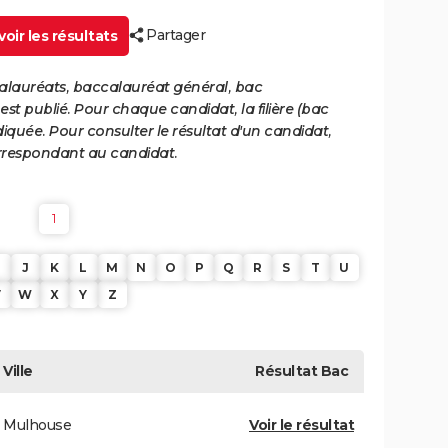
Partager
oir les résultats
calauréats, baccalauréat général, bac
st publié. Pour chaque candidat, la filière (bac
iquée. Pour consulter le résultat d'un candidat,
 correspondant au candidat.
1
J
K
L
M
N
O
P
Q
R
S
T
U
V
W
X
Y
Z
Ville
Résultat
Bac
Mulhouse
Voir le résultat