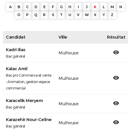
A
B
C
D
E
F
G
H
I
J
K
L
M
N
O
P
Q
R
S
T
U
V
W
X
Y
Z
Candidat
Ville
Résultat
Kadri Ilias
Mulhouse
Bac général
Kalac Amil
Bac pro Commerce et vente
Mulhouse
: Animation, gestion espace
commercial
Karacelik Meryem
Mulhouse
Bac général
Karazehir Nour-Celine
Mulhouse
Bac général