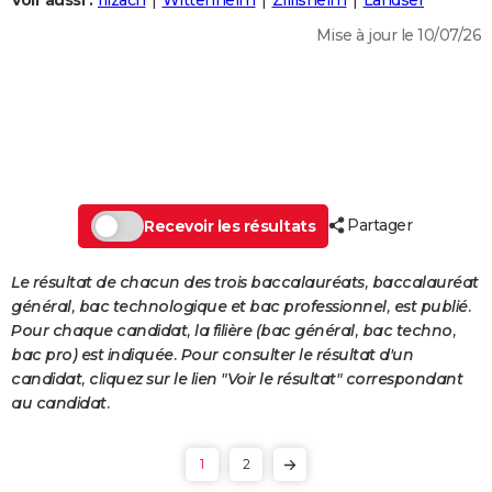
Voir aussi :
Illzach
Wittenheim
Zillisheim
Landser
City break
Voyage de noces
Climat
Destinations
Voyage nature
Forum
+
PHOTO
Mise à jour le 10/07/26
GUIDES D'ACHAT
BONS PLANS
CARTE DE VOEUX
Carte Bonne année
Carte Pâques
Carte de Noël
Carte Saint-Valentin
Carte d'anniversaire
DICTIONNAIRE
Partager
Recevoir les résultats
Biographies
Expressions
Dictionnaire
Citations
Proverbes
PROGRAMME TV
Le résultat de chacun des trois baccalauréats, baccalauréat
COPAINS D'AVANT
général, bac technologique et bac professionnel, est publié.
Pour chaque candidat, la filière (bac général, bac techno,
Se connecter
Collèges
Universités
Service militaire
S'inscrire
Lycées
Primaires
Entreprises
Avis de recherche
AVIS DE DÉCÈS
bac pro) est indiquée. Pour consulter le résultat d'un
candidat, cliquez sur le lien "Voir le résultat" correspondant
FORUM
au candidat.
Lifestyle
Sport
Television
Cinema
Bricolage
Culture
Auto
Voyage
1
2