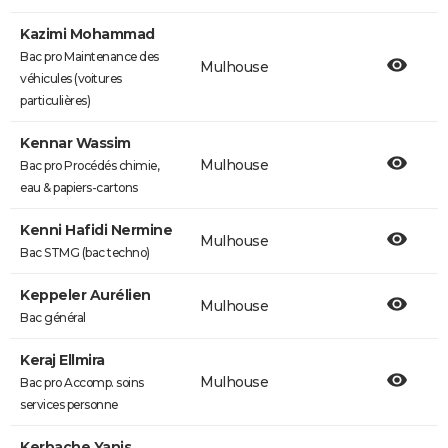
Kazimi Mohammad
Bac pro Maintenance des
Mulhouse
véhicules (voitures
particulières)
Kennar Wassim
Mulhouse
Bac pro Procédés chimie,
eau & papiers-cartons
Kenni Hafidi Nermine
Mulhouse
Bac STMG (bac techno)
Keppeler Aurélien
Mulhouse
Bac général
Keraj Ellmira
Mulhouse
Bac pro Accomp. soins
services personne
Kerbache Yanis