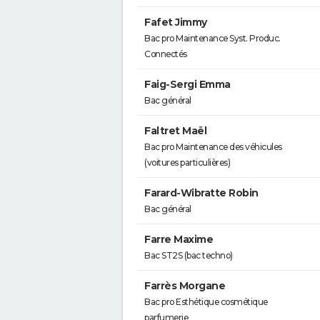
Fafet Jimmy
Bac pro Maintenance Syst. Produc.
Connectés
Faig-Sergi Emma
Bac général
Faltret Maël
Bac pro Maintenance des véhicules
(voitures particulières)
Farard-Wibratte Robin
Bac général
Farre Maxime
Bac ST2S (bac techno)
Farrès Morgane
Bac pro Esthétique cosmétique
parfumerie