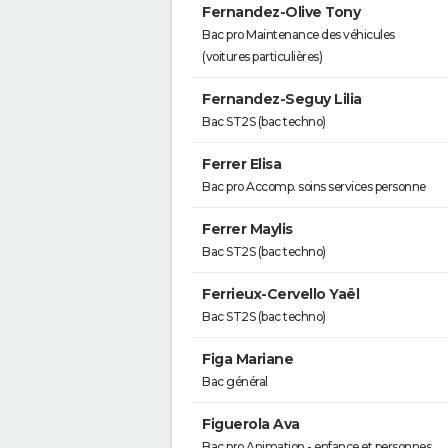
Fernandez-Olive Tony
Bac pro Maintenance des véhicules
(voitures particulières)
Fernandez-Seguy Lilia
Bac ST2S (bac techno)
Ferrer Elisa
Bac pro Accomp. soins services personne
Ferrer Maylis
Bac ST2S (bac techno)
Ferrieux-Cervello Yaël
Bac ST2S (bac techno)
Figa Mariane
Bac général
Figuerola Ava
Bac pro Animation - enfance et personnes