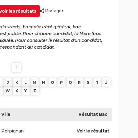
Partager
oir les résultats
calauréats, baccalauréat général, bac
st publié. Pour chaque candidat, la filière (bac
iquée. Pour consulter le résultat d'un candidat,
 correspondant au candidat.
1
J
K
L
M
N
O
P
Q
R
S
T
U
V
W
X
Y
Z
Ville
Résultat
Bac
Perpignan
Voir le résultat