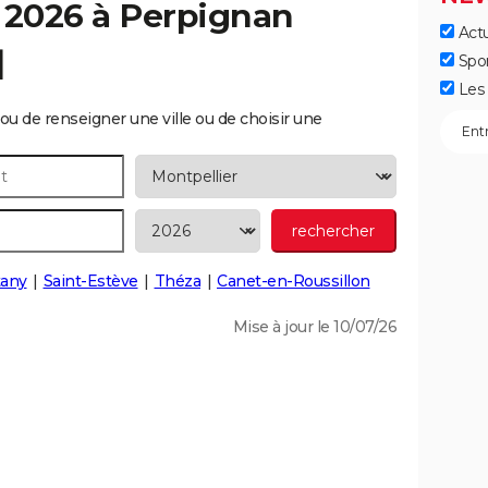
 2026 à
Perpignan
Actu
]
Spo
Les 
ou de renseigner une ville ou de choisir une
tany
Saint-Estève
Théza
Canet-en-Roussillon
Mise à jour le 10/07/26