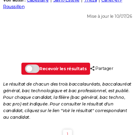
Voir aussi :
Cabestany
Saint-Estève
Théza
Canet-en-
City break
Voyage de noces
Climat
Destinations
Voyage nature
Forum
+
Roussillon
PHOTO
Mise à jour le 10/07/26
GUIDES D'ACHAT
BONS PLANS
CARTE DE VOEUX
Carte Bonne année
Carte Pâques
Carte de Noël
Carte Saint-Valentin
Carte d'anniversaire
DICTIONNAIRE
Biographies
Expressions
Dictionnaire
Citations
Proverbes
Partager
PROGRAMME TV
Recevoir les résultats
COPAINS D'AVANT
Le résultat de chacun des trois baccalauréats, baccalauréat
général, bac technologique et bac professionnel, est publié.
Se connecter
Collèges
Universités
Service militaire
S'inscrire
Lycées
Primaires
Entreprises
Avis de recherche
AVIS DE DÉCÈS
Pour chaque candidat, la filière (bac général, bac techno,
bac pro) est indiquée. Pour consulter le résultat d'un
FORUM
candidat, cliquez sur le lien "Voir le résultat" correspondant
Lifestyle
Sport
Television
Cinema
Bricolage
Culture
Auto
Voyage
au candidat.
1