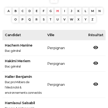
A
B
C
D
E
F
G
H
I
J
K
L
M
N
O
P
Q
R
S
T
U
V
W
X
Y
Z
Candidat
Ville
Résultat
Hachem Hanine
Perpignan
Bac général
Hakimi Meriem
Perpignan
Bac général
Haller Benjamin
Bac pro Métiers de
Perpignan
l'électricité &
environnements connectés
Hamlaoui Salsabil