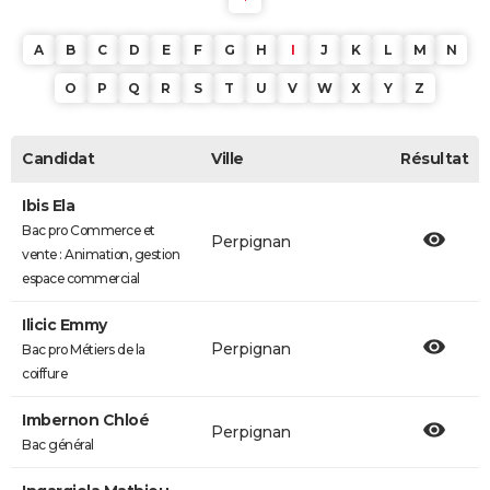
A
B
C
D
E
F
G
H
I
J
K
L
M
N
O
P
Q
R
S
T
U
V
W
X
Y
Z
Candidat
Ville
Résultat
Ibis Ela
Bac pro Commerce et
Perpignan
vente : Animation, gestion
espace commercial
Ilicic Emmy
Perpignan
Bac pro Métiers de la
coiffure
Imbernon Chloé
Perpignan
Bac général