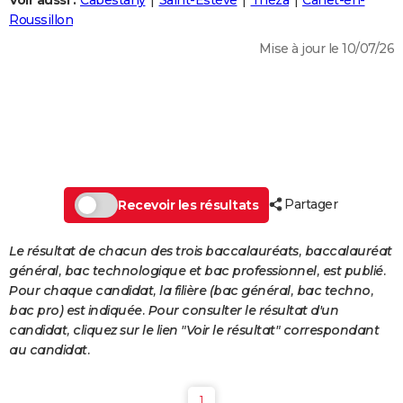
Voir aussi :
Cabestany
Saint-Estève
Théza
Canet-en-
City break
Voyage de noces
Climat
Destinations
Voyage nature
Forum
+
Roussillon
PHOTO
Mise à jour le 10/07/26
GUIDES D'ACHAT
BONS PLANS
CARTE DE VOEUX
Carte Bonne année
Carte Pâques
Carte de Noël
Carte Saint-Valentin
Carte d'anniversaire
DICTIONNAIRE
Biographies
Expressions
Dictionnaire
Citations
Proverbes
Partager
PROGRAMME TV
Recevoir les résultats
COPAINS D'AVANT
Le résultat de chacun des trois baccalauréats, baccalauréat
général, bac technologique et bac professionnel, est publié.
Se connecter
Collèges
Universités
Service militaire
S'inscrire
Lycées
Primaires
Entreprises
Avis de recherche
AVIS DE DÉCÈS
Pour chaque candidat, la filière (bac général, bac techno,
bac pro) est indiquée. Pour consulter le résultat d'un
FORUM
candidat, cliquez sur le lien "Voir le résultat" correspondant
Lifestyle
Sport
Television
Cinema
Bricolage
Culture
Auto
Voyage
au candidat.
1