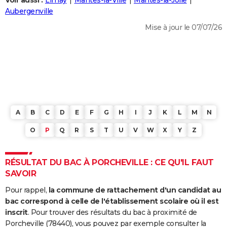
Voir aussi :
Limay
Mantes-la-Ville
Mantes-la-Jolie
City break
Voyage de noces
Climat
Destinations
Voyage nature
Forum
+
Aubergenville
PHOTO
Mise à jour le 07/07/26
GUIDES D'ACHAT
BONS PLANS
CARTE DE VOEUX
Carte Bonne année
Carte Pâques
Carte de Noël
Carte Saint-Valentin
Carte d'anniversaire
DICTIONNAIRE
Biographies
Expressions
Dictionnaire
Citations
Proverbes
A
B
C
D
E
F
G
H
I
J
K
L
M
N
PROGRAMME TV
O
P
Q
R
S
T
U
V
W
X
Y
Z
COPAINS D'AVANT
Se connecter
Collèges
Universités
Service militaire
S'inscrire
Lycées
Primaires
Entreprises
Avis de recherche
AVIS DE DÉCÈS
RÉSULTAT DU BAC À PORCHEVILLE : CE QU'IL FAUT
SAVOIR
FORUM
Pour rappel,
la commune de rattachement d'un candidat au
Lifestyle
Sport
Television
Cinema
Bricolage
Culture
Auto
Voyage
bac correspond à celle de l'établissement scolaire où il est
inscrit
. Pour trouver des résultats du bac à proximité de
Porcheville (78440), vous pouvez par exemple consulter la