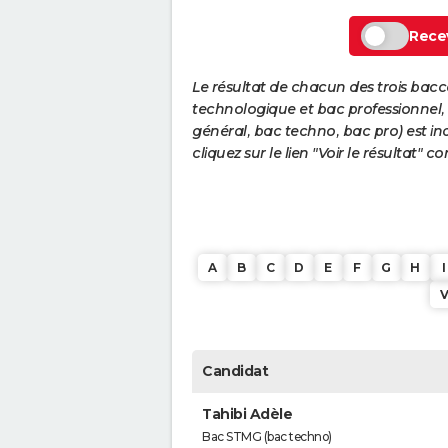
Recev
Le résultat de chacun des trois bac
technologique et bac professionnel, e
général, bac techno, bac pro) est ind
cliquez sur le lien "Voir le résultat"
A
B
C
D
E
F
G
H
I
Candidat
Tahibi Adèle
Bac STMG (bac techno)