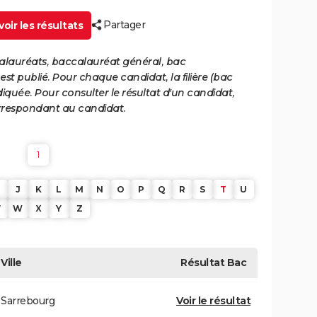
Partager
oir les résultats
calauréats, baccalauréat général, bac
st publié. Pour chaque candidat, la filière (bac
iquée. Pour consulter le résultat d'un candidat,
 correspondant au candidat.
1
J
K
L
M
N
O
P
Q
R
S
T
U
V
W
X
Y
Z
Ville
Résultat
Bac
Sarrebourg
Voir le résultat