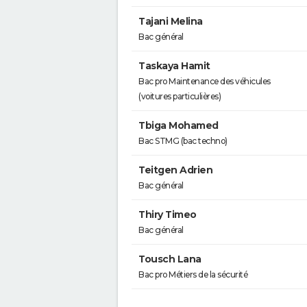
Tajani Melina
Bac général
Taskaya Hamit
Bac pro Maintenance des véhicules
(voitures particulières)
Tbiga Mohamed
Bac STMG (bac techno)
Teitgen Adrien
Bac général
Thiry Timeo
Bac général
Tousch Lana
Bac pro Métiers de la sécurité