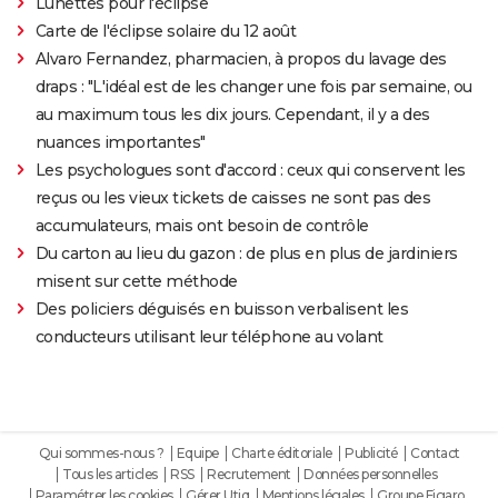
Lunettes pour l'éclipse
Carte de l'éclipse solaire du 12 août
Alvaro Fernandez, pharmacien, à propos du lavage des
draps : "L'idéal est de les changer une fois par semaine, ou
au maximum tous les dix jours. Cependant, il y a des
nuances importantes"
Les psychologues sont d'accord : ceux qui conservent les
reçus ou les vieux tickets de caisses ne sont pas des
accumulateurs, mais ont besoin de contrôle
Du carton au lieu du gazon : de plus en plus de jardiniers
misent sur cette méthode
Des policiers déguisés en buisson verbalisent les
conducteurs utilisant leur téléphone au volant
Qui sommes-nous ?
Equipe
Charte éditoriale
Publicité
Contact
Tous les articles
RSS
Recrutement
Données personnelles
Paramétrer les cookies
Gérer Utiq
Mentions légales
Groupe Figaro