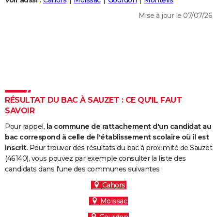
Voir aussi :
Cahors
Moissac
Gourdon
Monteils
City break
Voyage de noces
Climat
Destinations
Voyage nature
Forum
+
PHOTO
Mise à jour le 07/07/26
GUIDES D'ACHAT
BONS PLANS
CARTE DE VOEUX
Carte Bonne année
Carte Pâques
Carte de Noël
Carte Saint-Valentin
Carte d'anniversaire
DICTIONNAIRE
RÉSULTAT DU BAC À SAUZET : CE QU'IL FAUT
Biographies
Expressions
Dictionnaire
Citations
Proverbes
SAVOIR
PROGRAMME TV
Pour rappel,
la commune de rattachement d'un candidat au
COPAINS D'AVANT
bac correspond à celle de l'établissement scolaire où il est
Se connecter
Collèges
Universités
Service militaire
S'inscrire
Lycées
Primaires
Entreprises
Avis de recherche
inscrit
. Pour trouver des résultats du bac à proximité de Sauzet
AVIS DE DÉCÈS
(46140), vous pouvez par exemple consulter la liste des
candidats dans l'une des communes suivantes :
FORUM
Cahors
Lifestyle
Sport
Television
Cinema
Bricolage
Culture
Auto
Voyage
Moissac