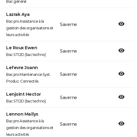
Bac général
Lazrak Aya
Bac pro Assistance à la
Saverne
gestion des organisations et
leurs activités
Le Roux Ewen
Saverne
Bac STI2D (bac techno)
Lefevre Joann
Saverne
Bac pro Maintenance Syst.
Produc. Connectés
Lenjoint Hector
Saverne
Bac STI2D (bac techno)
Lennon Maïlys
Bac pro Assistance à la
Saverne
gestion des organisations et
leurs activités