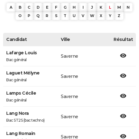
A
B
C
D
E
F
G
H
I
J
K
L
M
N
O
P
Q
R
S
T
U
V
W
X
Y
Z
Candidat
Ville
Résultat
Lafarge Louis
Saverne
Bac général
Laguet Mélyne
Saverne
Bac général
Lamps Cécile
Saverne
Bac général
Lang Nora
Saverne
Bac ST2S (bac techno)
Lang Romain
Saverne