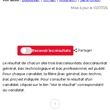
Voir aussi :
Bouxwiller
Urmatt
Molsheim
Sarre-Union
City break
Voyage de noces
Climat
Destinations
Voyage nature
Forum
+
PHOTO
Mise à jour le 10/07/26
GUIDES D'ACHAT
BONS PLANS
CARTE DE VOEUX
Carte Bonne année
Carte Pâques
Carte de Noël
Carte Saint-Valentin
Carte d'anniversaire
DICTIONNAIRE
Partager
Recevoir les résultats
Biographies
Expressions
Dictionnaire
Citations
Proverbes
PROGRAMME TV
Le résultat de chacun des trois baccalauréats, baccalauréat
COPAINS D'AVANT
général, bac technologique et bac professionnel, est publié.
Pour chaque candidat, la filière (bac général, bac techno,
Se connecter
Collèges
Universités
Service militaire
S'inscrire
Lycées
Primaires
Entreprises
Avis de recherche
AVIS DE DÉCÈS
bac pro) est indiquée. Pour consulter le résultat d'un
candidat, cliquez sur le lien "Voir le résultat" correspondant
FORUM
au candidat.
Lifestyle
Sport
Television
Cinema
Bricolage
Culture
Auto
Voyage
1