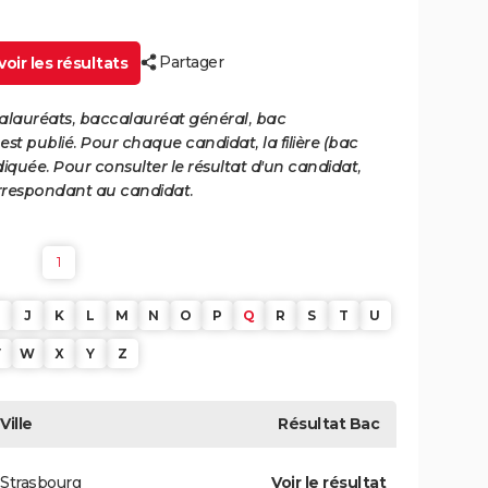
Partager
oir les résultats
calauréats, baccalauréat général, bac
st publié. Pour chaque candidat, la filière (bac
iquée. Pour consulter le résultat d'un candidat,
 correspondant au candidat.
1
J
K
L
M
N
O
P
Q
R
S
T
U
V
W
X
Y
Z
Ville
Résultat
Bac
Strasbourg
Voir le résultat