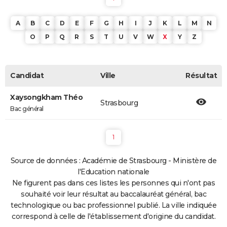
A
B
C
D
E
F
G
H
I
J
K
L
M
N
O
P
Q
R
S
T
U
V
W
X
Y
Z
Candidat
Ville
Résultat
Xaysongkham Théo
Strasbourg
Bac général
1
Source de données : Académie de Strasbourg - Ministère de
l'Education nationale
Ne figurent pas dans ces listes les personnes qui n'ont pas
souhaité voir leur résultat au baccalauréat général, bac
technologique ou bac professionnel publié. La ville indiquée
correspond à celle de l'établissement d'origine du candidat.