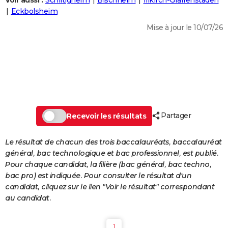
Voir aussi :
Schiltigheim
Bischheim
Illkirch-Graffenstaden
City break
Voyage de noces
Climat
Destinations
Voyage nature
Forum
+
Eckbolsheim
PHOTO
Mise à jour le 10/07/26
GUIDES D'ACHAT
BONS PLANS
CARTE DE VOEUX
Carte Bonne année
Carte Pâques
Carte de Noël
Carte Saint-Valentin
Carte d'anniversaire
DICTIONNAIRE
Biographies
Expressions
Dictionnaire
Citations
Proverbes
Partager
PROGRAMME TV
Recevoir les résultats
COPAINS D'AVANT
Le résultat de chacun des trois baccalauréats, baccalauréat
général, bac technologique et bac professionnel, est publié.
Se connecter
Collèges
Universités
Service militaire
S'inscrire
Lycées
Primaires
Entreprises
Avis de recherche
AVIS DE DÉCÈS
Pour chaque candidat, la filière (bac général, bac techno,
bac pro) est indiquée. Pour consulter le résultat d'un
FORUM
candidat, cliquez sur le lien "Voir le résultat" correspondant
Lifestyle
Sport
Television
Cinema
Bricolage
Culture
Auto
Voyage
au candidat.
1