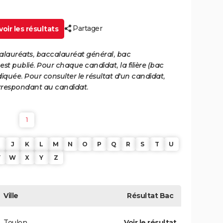
Partager
oir les résultats
calauréats, baccalauréat général, bac
st publié. Pour chaque candidat, la filière (bac
iquée. Pour consulter le résultat d'un candidat,
 correspondant au candidat.
1
J
K
L
M
N
O
P
Q
R
S
T
U
V
W
X
Y
Z
Ville
Résultat
Bac
Toulon
Voir le résultat