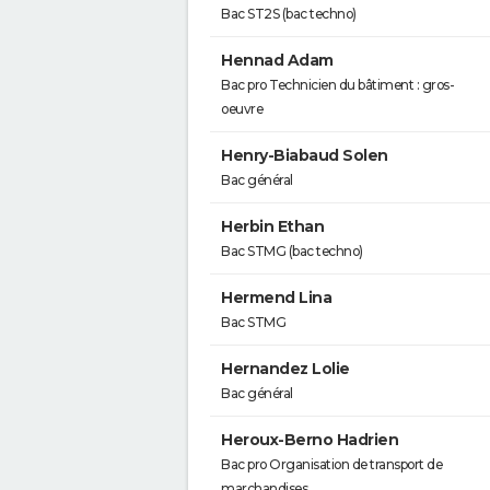
Bac ST2S (bac techno)
Hennad Adam
Bac pro Technicien du bâtiment : gros-
oeuvre
Henry-Biabaud Solen
Bac général
Herbin Ethan
Bac STMG (bac techno)
Hermend Lina
Bac STMG
Hernandez Lolie
Bac général
Heroux-Berno Hadrien
Bac pro Organisation de transport de
marchandises