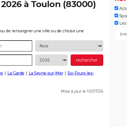
 2026 à
Toulon
(83000)
Actu
Spo
Les 
ou de renseigner une ville ou de choisir une
es
La Garde
La Seyne-sur-Mer
Six-Fours-les-
Mise à jour le 10/07/26