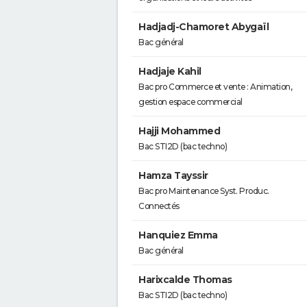
Hadjadj-Chamoret Abygaïl
Bac général
Hadjaje Kahil
Bac pro Commerce et vente : Animation,
gestion espace commercial
Hajji Mohammed
Bac STI2D (bac techno)
Hamza Tayssir
Bac pro Maintenance Syst. Produc.
Connectés
Hanquiez Emma
Bac général
Harixcalde Thomas
Bac STI2D (bac techno)