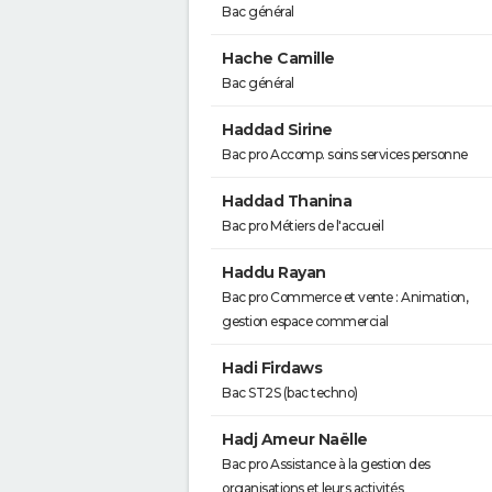
Bac général
Hache Camille
Bac général
Haddad Sirine
Bac pro Accomp. soins services personne
Haddad Thanina
Bac pro Métiers de l'accueil
Haddu Rayan
Bac pro Commerce et vente : Animation,
gestion espace commercial
Hadi Firdaws
Bac ST2S (bac techno)
Hadj Ameur Naëlle
Bac pro Assistance à la gestion des
organisations et leurs activités