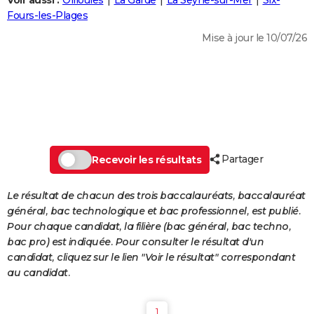
Voir aussi :
Ollioules
La Garde
La Seyne-sur-Mer
Six-
City break
Voyage de noces
Climat
Destinations
Voyage nature
Forum
+
Fours-les-Plages
PHOTO
Mise à jour le 10/07/26
GUIDES D'ACHAT
BONS PLANS
CARTE DE VOEUX
Carte Bonne année
Carte Pâques
Carte de Noël
Carte Saint-Valentin
Carte d'anniversaire
DICTIONNAIRE
Biographies
Expressions
Dictionnaire
Citations
Proverbes
Partager
PROGRAMME TV
Recevoir les résultats
COPAINS D'AVANT
Le résultat de chacun des trois baccalauréats, baccalauréat
général, bac technologique et bac professionnel, est publié.
Se connecter
Collèges
Universités
Service militaire
S'inscrire
Lycées
Primaires
Entreprises
Avis de recherche
AVIS DE DÉCÈS
Pour chaque candidat, la filière (bac général, bac techno,
bac pro) est indiquée. Pour consulter le résultat d'un
FORUM
candidat, cliquez sur le lien "Voir le résultat" correspondant
Lifestyle
Sport
Television
Cinema
Bricolage
Culture
Auto
Voyage
au candidat.
1