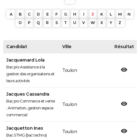
A
B
C
D
E
F
G
H
I
J
K
L
M
N
O
P
Q
R
S
T
U
V
W
X
Y
Z
Candidat
Ville
Résultat
Jacquemard Lola
Bac pro Assistance à la
Toulon
gestion des organisations et
leurs activités
Jacques Cassandra
Bac pro Commerce et vente
Toulon
: Animation, gestion espace
commercial
Jacquetton Ines
Toulon
Bac STMG (bac techno)