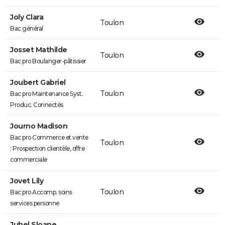
Joly Clara
Toulon
Bac général
Josset Mathilde
Toulon
Bac pro Boulanger-pâtissier
Joubert Gabriel
Toulon
Bac pro Maintenance Syst.
Produc. Connectés
Journo Madison
Bac pro Commerce et vente
Toulon
: Prospection clientèle, offre
commerciale
Jovet Lily
Toulon
Bac pro Accomp. soins
services personne
Juhel Sloane