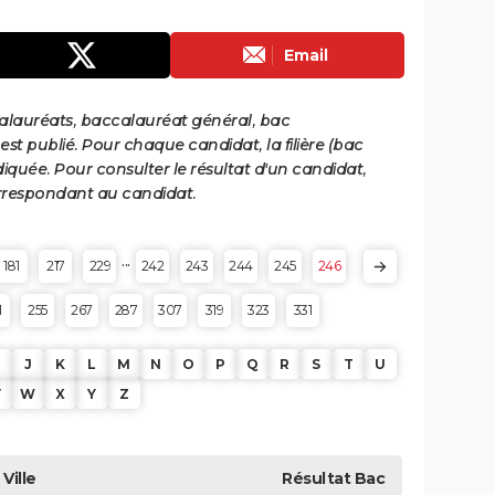
Email
calauréats, baccalauréat général, bac
st publié. Pour chaque candidat, la filière (bac
iquée. Pour consulter le résultat d'un candidat,
 correspondant au candidat.
...
181
217
229
242
243
244
245
246
1
255
267
287
307
319
323
331
J
K
L
M
N
O
P
Q
R
S
T
U
V
W
X
Y
Z
Ville
Résultat
Bac