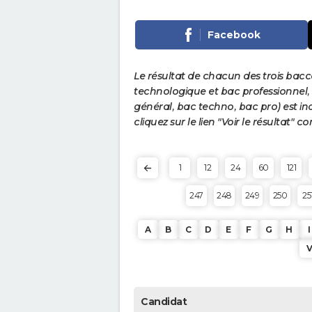
Facebook
Le résultat de chacun des trois bac
technologique et bac professionnel, e
général, bac techno, bac pro) est ind
cliquez sur le lien "Voir le résultat"
1
12
24
60
121
247
248
249
250
25
A
B
C
D
E
F
G
H
I
Candidat