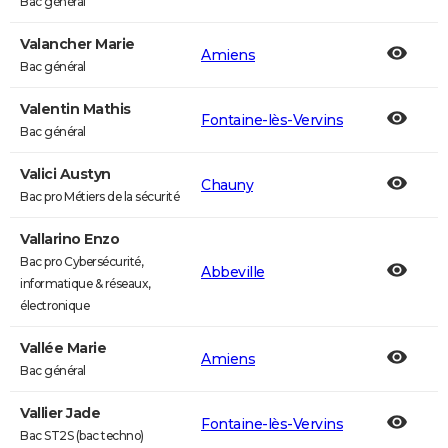
Bac général
Valancher Marie
Amiens
Bac général
Valentin Mathis
Fontaine-lès-Vervins
Bac général
Valici Austyn
Chauny
Bac pro Métiers de la sécurité
Vallarino Enzo
Bac pro Cybersécurité,
Abbeville
informatique & réseaux,
électronique
Vallée Marie
Amiens
Bac général
Vallier Jade
Fontaine-lès-Vervins
Bac ST2S (bac techno)