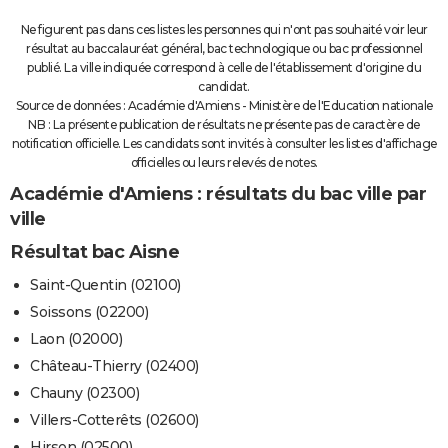
Ne figurent pas dans ces listes les personnes qui n'ont pas souhaité voir leur
résultat au baccalauréat général, bac technologique ou bac professionnel
publié. La ville indiquée correspond à celle de l'établissement d'origine du
candidat.
Source de données : Académie d'Amiens - Ministère de l'Education nationale
NB : La présente publication de résultats ne présente pas de caractère de
notification officielle. Les candidats sont invités à consulter les listes d'affichage
officielles ou leurs relevés de notes.
Académie d'Amiens : résultats du bac ville par
ville
Résultat bac Aisne
Saint-Quentin (02100)
Soissons (02200)
Laon (02000)
Château-Thierry (02400)
Chauny (02300)
Villers-Cotterêts (02600)
Hirson (02500)