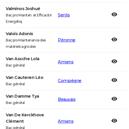
Valminos Joshué
Senlis
Bac pro Mainten. et Efficacité
Energétiq.
Valois Adonis
Péronne
Bac pro Maintenance des
matériels agricoles
Van Assche Lola
Amiens
Bac général
Van Cauteren Léo
Compiègne
Bac général
Van Damme Tya
Beauvais
Bac général
Van De Kerckhove
Clément
Amiens
Bac général