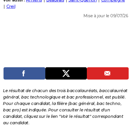
Voir aussi :
Amiens
Beauvais
Saint-Quentin
Compiègne
City break
Voyage de noces
Climat
Destinations
Voyage nature
Forum
+
Creil
PHOTO
Mise à jour le 09/07/26
GUIDES D'ACHAT
BONS PLANS
CARTE DE VOEUX
Carte Bonne année
Carte Pâques
Carte de Noël
Carte Saint-Valentin
Carte d'anniversaire
DICTIONNAIRE
Biographies
Expressions
Dictionnaire
Citations
Proverbes
PROGRAMME TV
COPAINS D'AVANT
Se connecter
Collèges
Universités
Service militaire
S'inscrire
Lycées
Primaires
Entreprises
Avis de recherche
AVIS DE DÉCÈS
Le résultat de chacun des trois baccalauréats, baccalauréat
général, bac technologique et bac professionnel, est publié.
FORUM
Pour chaque candidat, la filière (bac général, bac techno,
bac pro) est indiquée. Pour consulter le résultat d'un
Lifestyle
Sport
Television
Cinema
Bricolage
Culture
Auto
Voyage
candidat, cliquez sur le lien "Voir le résultat" correspondant
au candidat.