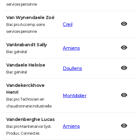
services personne
Van Wynendaele Zoé
Creil
Bac pro Accomp. soins
services personne
Vanbrabandt Sally
Amiens
Bac général
Vandaele Heloise
Doullens
Bac général
Vandekerckhove
Henri
Montdidier
Bac pro Technicien en
chaudronnerie industrielle
Vandenberghe Lucas
Amiens
Bac pro Maintenance Syst.
Produc. Connectés