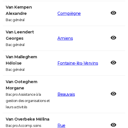
Van Kempen
Alexandre
Compiègne
Bac général
Van Leendert
Georges
Amiens
Bac général
Van Malleghem
Héloïse
Fontaine-lès-Vervins
Bac général
Van Ooteghem
Morgane
Beauvais
Bac pro Assistance à la
gestion des organisations et
leurs activités
Van Overbeke Mélina
Rue
Bac pro Accomp. soins