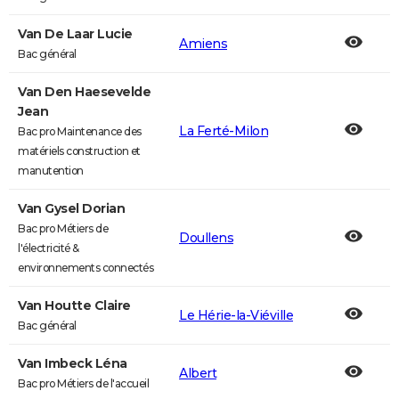
Van De Laar Lucie
Amiens
Bac général
Van Den Haesevelde
Jean
La Ferté-Milon
Bac pro Maintenance des
matériels construction et
manutention
Van Gysel Dorian
Bac pro Métiers de
Doullens
l'électricité &
environnements connectés
Van Houtte Claire
Le Hérie-la-Viéville
Bac général
Van Imbeck Léna
Albert
Bac pro Métiers de l'accueil