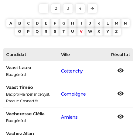
1
2
3
4
A
B
C
D
E
F
G
H
I
J
K
L
M
N
O
P
Q
R
S
T
U
V
W
X
Y
Z
Candidat
Ville
Résultat
Vaast Laura
Cottenchy
Bac général
Vaast Timéo
Compiègne
Bac pro Maintenance Syst.
Produc. Connectés
Vacheresse Clélia
Amiens
Bac général
Vachez Allan