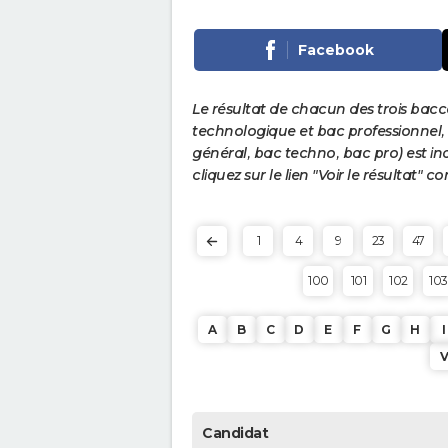
Facebook
Le résultat de chacun des trois bac
technologique et bac professionnel, e
général, bac techno, bac pro) est ind
cliquez sur le lien "Voir le résultat"
1
4
9
23
47
100
101
102
103
A
B
C
D
E
F
G
H
I
Candidat