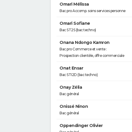
Omari Mélissa
Bac pro Accomp. soins services personne
Omari Sofiane
Bac ST2S (bac techno)
Onana Ndongo Kamron
Bac pro Commerce et vente :
Prospection clientèle, offre commerciale
Onat Ensar
Bac STI2D (bac techno)
Onay Zélia
Bac général
Onissé Ninon
Bac général
Oppendinger Olivier