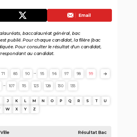
Email
calauréats, baccalauréat général, bac
st publié. Pour chaque candidat, la filière (bac
iquée. Pour consulter le résultat d'un candidat,
 correspondant au candidat.
...
71
85
90
95
96
97
98
99
...
107
115
123
128
130
135
J
K
L
M
N
O
P
Q
R
S
T
U
V
W
X
Y
Z
Ville
Résultat
Bac