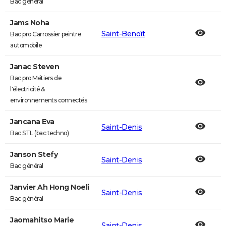
Bac général
Jams Noha
Saint-Benoît
Bac pro Carrossier peintre
automobile
Janac Steven
Bac pro Métiers de
l'électricité &
environnements connectés
Jancana Eva
Saint-Denis
Bac STL (bac techno)
Janson Stefy
Saint-Denis
Bac général
Janvier Ah Hong Noeli
Saint-Denis
Bac général
Jaomahitso Marie
Saint-Denis