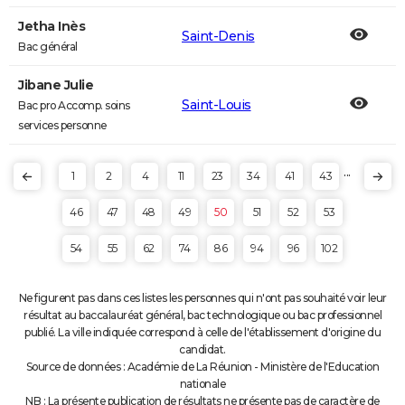
Jetha Inès
Saint-Denis
Bac général
Jibane Julie
Saint-Louis
Bac pro Accomp. soins
services personne
...
1
2
4
11
23
34
41
43
46
47
48
49
50
51
52
53
54
55
62
74
86
94
96
102
Ne figurent pas dans ces listes les personnes qui n'ont pas souhaité voir leur
résultat au baccalauréat général, bac technologique ou bac professionnel
publié. La ville indiquée correspond à celle de l'établissement d'origine du
candidat.
Source de données : Académie de La Réunion - Ministère de l'Education
nationale
NB : La présente publication de résultats ne présente pas de caractère de