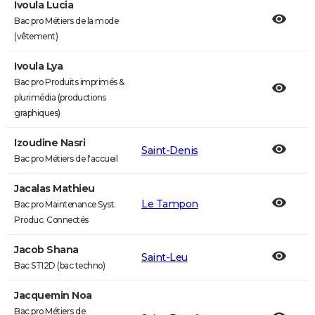
Ivoula Lucia
Bac pro Métiers de la mode
(vêtement)
Ivoula Lya
Bac pro Produits imprimés &
plurimédia (productions
graphiques)
Izoudine Nasri
Saint-Denis
Bac pro Métiers de l'accueil
Jacalas Mathieu
Le Tampon
Bac pro Maintenance Syst.
Produc. Connectés
Jacob Shana
Saint-Leu
Bac STI2D (bac techno)
Jacquemin Noa
Bac pro Métiers de