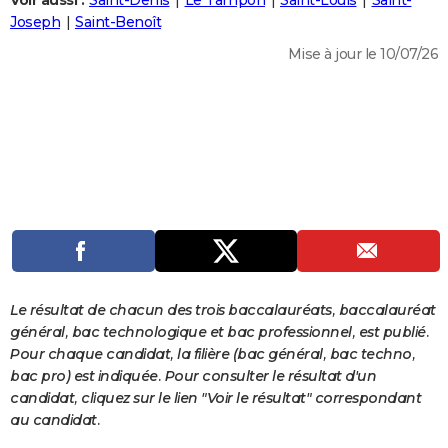
Voir aussi :
Saint-Denis
Le Tampon
Saint-Louis
Saint-
City break
Voyage de noces
Climat
Destinations
Voyage nature
Forum
+
Joseph
Saint-Benoît
PHOTO
Mise à jour le 10/07/26
GUIDES D'ACHAT
BONS PLANS
CARTE DE VOEUX
Carte Bonne année
Carte Pâques
Carte de Noël
Carte Saint-Valentin
Carte d'anniversaire
DICTIONNAIRE
Biographies
Expressions
Dictionnaire
Citations
Proverbes
PROGRAMME TV
COPAINS D'AVANT
Se connecter
Collèges
Universités
Service militaire
S'inscrire
Lycées
Primaires
Entreprises
Avis de recherche
AVIS DE DÉCÈS
Le résultat de chacun des trois baccalauréats, baccalauréat
général, bac technologique et bac professionnel, est publié.
FORUM
Pour chaque candidat, la filière (bac général, bac techno,
bac pro) est indiquée. Pour consulter le résultat d'un
Lifestyle
Sport
Television
Cinema
Bricolage
Culture
Auto
Voyage
candidat, cliquez sur le lien "Voir le résultat" correspondant
au candidat.