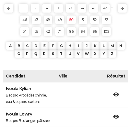
...
1
2
4
11
23
34
41
43
46
47
48
49
50
51
52
53
54
55
62
74
86
94
96
102
A
B
C
D
E
F
G
H
I
J
K
L
M
N
O
P
Q
R
S
T
U
V
W
X
Y
Z
Candidat
Ville
Résultat
Ivoula Kylian
Bac pro Procédés chimie,
eau & papiers-cartons
Ivoula Lowry
Bac pro Boulanger-pâtissier