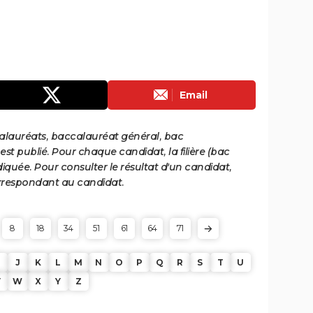
Email
calauréats, baccalauréat général, bac
st publié. Pour chaque candidat, la filière (bac
iquée. Pour consulter le résultat d'un candidat,
 correspondant au candidat.
8
18
34
51
61
64
71
J
K
L
M
N
O
P
Q
R
S
T
U
V
W
X
Y
Z