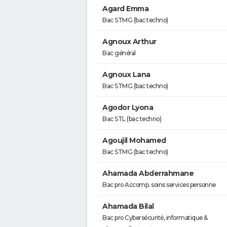
Agard Emma
Bac STMG (bac techno)
Agnoux Arthur
Bac général
Agnoux Lana
Bac STMG (bac techno)
Agodor Lyona
Bac STL (bac techno)
Agoujil Mohamed
Bac STMG (bac techno)
Ahamada Abderrahmane
Bac pro Accomp. soins services personne
Ahamada Bilal
Bac pro Cybersécurité, informatique &