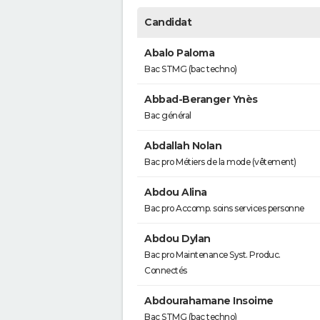
Candidat
Abalo Paloma
Bac STMG (bac techno)
Abbad-Beranger Ynès
Bac général
Abdallah Nolan
Bac pro Métiers de la mode (vêtement)
Abdou Alina
Bac pro Accomp. soins services personne
Abdou Dylan
Bac pro Maintenance Syst. Produc.
Connectés
Abdourahamane Insoime
Bac STMG (bac techno)