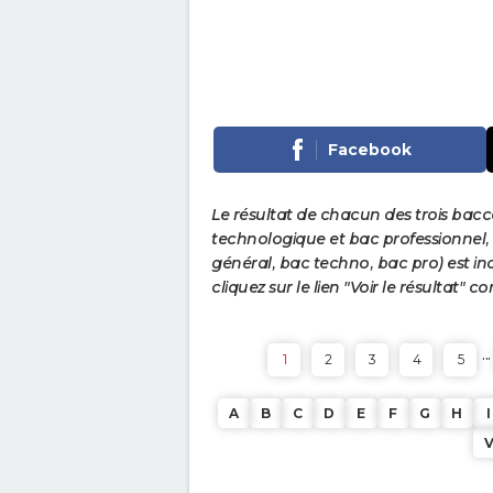
Facebook
Le résultat de chacun des trois bac
technologique et bac professionnel, e
général, bac techno, bac pro) est ind
cliquez sur le lien "Voir le résultat"
...
1
2
3
4
5
A
B
C
D
E
F
G
H
I