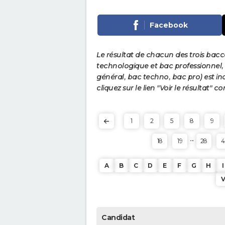
Facebook
Le résultat de chacun des trois bac
technologique et bac professionnel, e
général, bac techno, bac pro) est ind
cliquez sur le lien "Voir le résultat"
1
2
5
8
9
...
18
19
28
4
A
B
C
D
E
F
G
H
I
Candidat