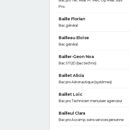
Bac pro Tec. Réal. Pr. Méc. Op. Réal. Suiv.
Pro.
Baille Florian
Bac général
Bailleau Eloïse
Bac général
Bailler-Geon Noa
Bac STI2D (bac techno)
Baillet Alicia
Bac pro Aéronautique (systèmes)
Baillet Loïc
Bac pro Technicien menuisier agenceur
Bailleul Clara
Bac pro Accomp. soins services personne