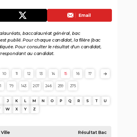
Email
calauréats, baccalauréat général, bac
st publié. Pour chaque candidat, la filière (bac
iquée. Pour consulter le résultat d'un candidat,
 correspondant au candidat.
10
11
12
13
14
15
16
17
1
79
143
207
246
259
275
J
K
L
M
N
O
P
Q
R
S
T
U
V
W
X
Y
Z
Ville
Résultat
Bac