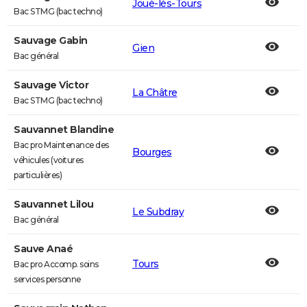
Joué-lès-Tours
Bac STMG (bac techno)
Sauvage Gabin
Gien
Bac général
Sauvage Victor
La Châtre
Bac STMG (bac techno)
Sauvannet Blandine
Bac pro Maintenance des
Bourges
véhicules (voitures
particulières)
Sauvannet Lilou
Le Subdray
Bac général
Sauve Anaé
Tours
Bac pro Accomp. soins
services personne