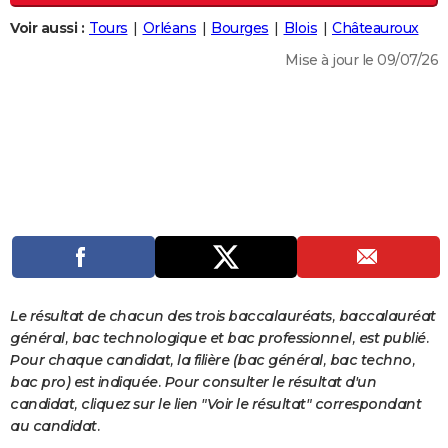
City break
Voyage de noces
Climat
Destinations
Voyage nature
Forum
+
PHOTO
Voir aussi :
Tours
Orléans
Bourges
Blois
Châteauroux
Mise à jour le 09/07/26
GUIDES D'ACHAT
BONS PLANS
CARTE DE VOEUX
Carte Bonne année
Carte Pâques
Carte de Noël
Carte Saint-Valentin
Carte d'anniversaire
DICTIONNAIRE
Biographies
Expressions
Dictionnaire
Citations
Proverbes
PROGRAMME TV
COPAINS D'AVANT
Se connecter
Collèges
Universités
Service militaire
S'inscrire
Lycées
Primaires
Entreprises
Avis de recherche
AVIS DE DÉCÈS
Le résultat de chacun des trois baccalauréats, baccalauréat
général, bac technologique et bac professionnel, est publié.
FORUM
Pour chaque candidat, la filière (bac général, bac techno,
bac pro) est indiquée. Pour consulter le résultat d'un
Lifestyle
Sport
Television
Cinema
Bricolage
Culture
Auto
Voyage
candidat, cliquez sur le lien "Voir le résultat" correspondant
au candidat.