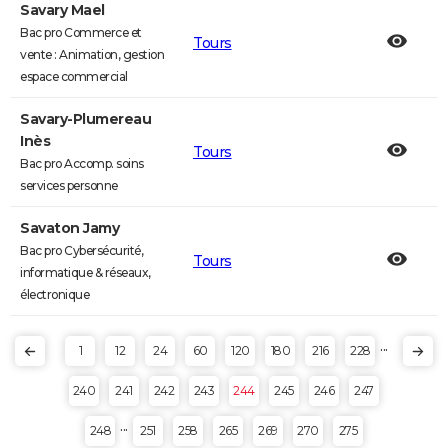
Savary Mael
Bac pro Commerce et
Tours
vente : Animation, gestion
espace commercial
Savary-Plumereau
Inès
Tours
Bac pro Accomp. soins
services personne
Savaton Jamy
Bac pro Cybersécurité,
Tours
informatique & réseaux,
électronique
...
1
12
24
60
120
180
216
228
240
241
242
243
244
245
246
247
...
248
251
258
265
269
270
275