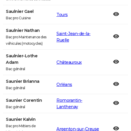
Saulnier Gael
Tours
Bac pro Cuisine
Saulnier Nathan
Saint-Jean-de-la-
Bac pro Maintenance des
Ruelle
véhicules (motocycles)
Saulnier-Lothe
Adam
Châteauroux
Bac général
Saunier Brianna
Orléans
Bac général
Saunier Corentin
Romorantin-
Lanthenay
Bac général
Saunier Kalvin
Bac pro Métiers de
Argenton-sur-Creuse