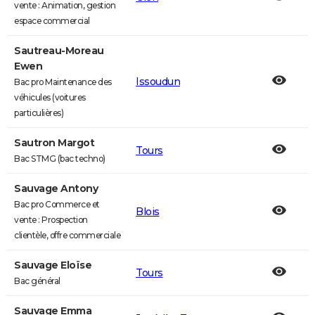
vente : Animation, gestion
espace commercial
Sautreau-Moreau
Ewen
Issoudun
Bac pro Maintenance des
véhicules (voitures
particulières)
Sautron Margot
Tours
Bac STMG (bac techno)
Sauvage Antony
Bac pro Commerce et
Blois
vente : Prospection
clientèle, offre commerciale
Sauvage Eloïse
Tours
Bac général
Sauvage Emma