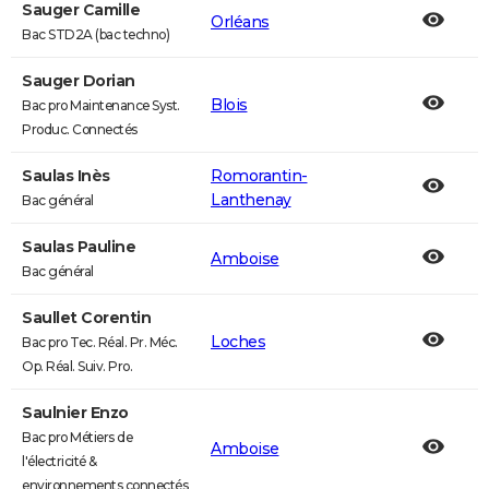
Sauger Camille
Orléans
Bac STD2A (bac techno)
Sauger Dorian
Blois
Bac pro Maintenance Syst.
Produc. Connectés
Saulas Inès
Romorantin-
Lanthenay
Bac général
Saulas Pauline
Amboise
Bac général
Saullet Corentin
Loches
Bac pro Tec. Réal. Pr. Méc.
Op. Réal. Suiv. Pro.
Saulnier Enzo
Bac pro Métiers de
Amboise
l'électricité &
environnements connectés