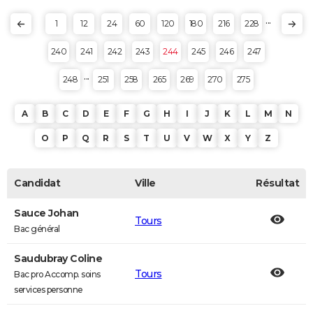
...
1
12
24
60
120
180
216
228
240
241
242
243
244
245
246
247
...
248
251
258
265
269
270
275
A
B
C
D
E
F
G
H
I
J
K
L
M
N
O
P
Q
R
S
T
U
V
W
X
Y
Z
Candidat
Ville
Résultat
Sauce Johan
Tours
Bac général
Saudubray Coline
Tours
Bac pro Accomp. soins
services personne