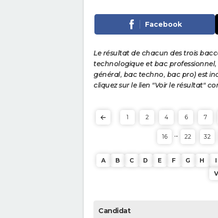
Facebook
Le résultat de chacun des trois bac
technologique et bac professionnel, e
général, bac techno, bac pro) est ind
cliquez sur le lien "Voir le résultat"
1
2
4
6
7
...
16
22
32
A
B
C
D
E
F
G
H
I
Candidat