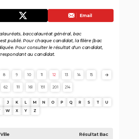
Email
calauréats, baccalauréat général, bac
st publié. Pour chaque candidat, la filière (bac
iquée. Pour consulter le résultat d'un candidat,
 correspondant au candidat.
8
9
10
11
12
13
14
15
62
111
161
191
201
214
J
K
L
M
N
O
P
Q
R
S
T
U
V
W
X
Y
Z
Ville
Résultat
Bac