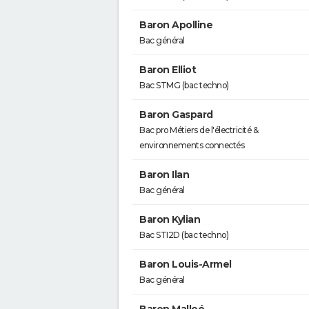
Baron Apolline
Bac général
Baron Elliot
Bac STMG (bac techno)
Baron Gaspard
Bac pro Métiers de l'électricité &
environnements connectés
Baron Ilan
Bac général
Baron Kylian
Bac STI2D (bac techno)
Baron Louis-Armel
Bac général