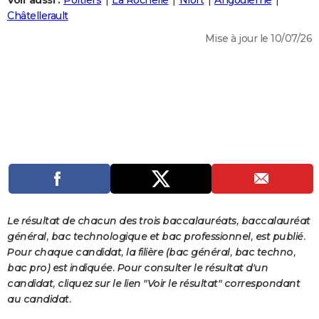
Voir aussi :
Poitiers
La Rochelle
Niort
Angoulême
City break
Voyage de noces
Climat
Destinations
Voyage nature
Forum
+
Châtellerault
PHOTO
Mise à jour le 10/07/26
GUIDES D'ACHAT
BONS PLANS
CARTE DE VOEUX
Carte Bonne année
Carte Pâques
Carte de Noël
Carte Saint-Valentin
Carte d'anniversaire
DICTIONNAIRE
Biographies
Expressions
Dictionnaire
Citations
Proverbes
PROGRAMME TV
COPAINS D'AVANT
Se connecter
Collèges
Universités
Service militaire
S'inscrire
Lycées
Primaires
Entreprises
Avis de recherche
AVIS DE DÉCÈS
Le résultat de chacun des trois baccalauréats, baccalauréat
général, bac technologique et bac professionnel, est publié.
FORUM
Pour chaque candidat, la filière (bac général, bac techno,
bac pro) est indiquée. Pour consulter le résultat d'un
Lifestyle
Sport
Television
Cinema
Bricolage
Culture
Auto
Voyage
candidat, cliquez sur le lien "Voir le résultat" correspondant
au candidat.