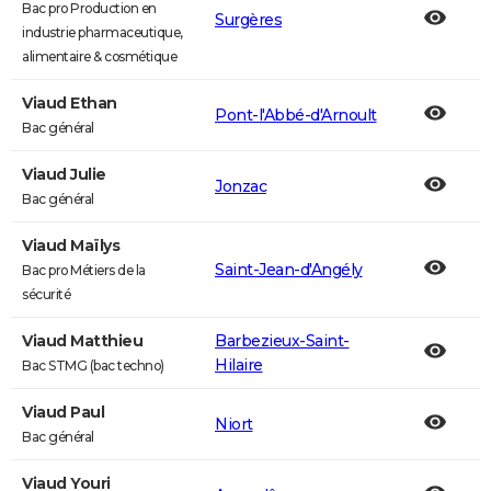
Bac pro Production en
Surgères
industrie pharmaceutique,
alimentaire & cosmétique
Viaud Ethan
Pont-l'Abbé-d'Arnoult
Bac général
Viaud Julie
Jonzac
Bac général
Viaud Maïlys
Saint-Jean-d'Angély
Bac pro Métiers de la
sécurité
Viaud Matthieu
Barbezieux-Saint-
Hilaire
Bac STMG (bac techno)
Viaud Paul
Niort
Bac général
Viaud Youri