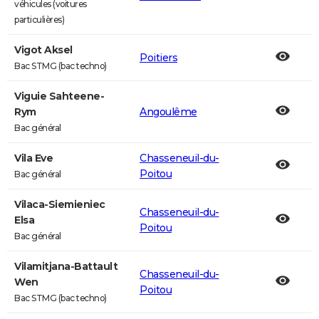
véhicules (voitures
particulières)
Vigot Aksel
Poitiers
Bac STMG (bac techno)
Viguie Sahteene-
Rym
Angoulême
Bac général
Vila Eve
Chasseneuil-du-
Poitou
Bac général
Vilaca-Siemieniec
Chasseneuil-du-
Elsa
Poitou
Bac général
Vilamitjana-Battault
Chasseneuil-du-
Wen
Poitou
Bac STMG (bac techno)