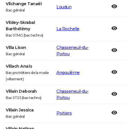
Vilchange Tanaël
Loudun
Bac général
Vildey-Skrabal
Barthélémy
La Rochelle
Bac STMG (bac techno)
Villa Lison
Chasseneuil-du-
Poitou
Bac général
Villach Anaïs
Angoulême
Bac pro Métiers de la mode
(vêtement)
Villain Deborah
Chasseneuil-du-
Poitou
Bac ST2S (bac techno)
Villain Jessica
Poitiers
Bac général
Villain Nathan