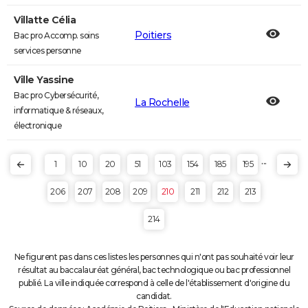
Villatte Célia
Poitiers
Bac pro Accomp. soins
services personne
Ville Yassine
Bac pro Cybersécurité,
La Rochelle
informatique & réseaux,
électronique
...
1
10
20
51
103
154
185
195
206
207
208
209
210
211
212
213
214
Ne figurent pas dans ces listes les personnes qui n'ont pas souhaité voir leur
résultat au baccalauréat général, bac technologique ou bac professionnel
publié. La ville indiquée correspond à celle de l'établissement d'origine du
candidat.