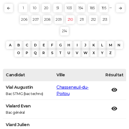
...
1
10
20
51
103
154
185
195
206
207
208
209
210
211
212
213
214
A
B
C
D
E
F
G
H
I
J
K
L
M
N
O
P
Q
R
S
T
U
V
W
X
Y
Z
Candidat
Ville
Résultat
Vial Augustin
Chasseneuil-du-
Poitou
Bac STMG (bac techno)
Vialard Evan
Bac général
Viard Julien