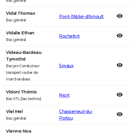
Bac général
Vidal Thomas
Pont-l'Abbé-d'Arnoult
Bac général
Vidalie Ethan
Rochefort
Bac général
Videau-Bardeau
Tymothé
Soyaux
Bac pro Conducteur
transport routier de
marchandises
Vidoni Thémis
Niort
Bac STL (bac techno)
Viel Mel
Chasseneuil-du-
Poitou
Bac général
Vienne Noa