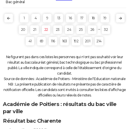
Bac général
1
4
9
13
16
17
18
19
...
20
21
22
23
24
25
26
32
41
69
116
163
192
201
214
Ne figurent pas dans ces listes les personnes qui n'ont pas souhaité voir leur
résultat au baccalauréat général, bac technologique ou bac professionnel
publié. La ville indiquée correspond à celle de l'établissement d'origine du
candidat.
Source de données : Académie de Poitiers - Ministère de l'Education nationale
NB : La présente publication de résultats ne présente pas de caractère de
notification officielle. Les candidats sont invités à consulter les listes d'affichage
officielles ou leurs relevés de notes.
Académie de Poitiers : résultats du bac ville
par ville
Résultat bac Charente