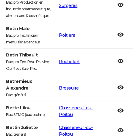
Bac pro Production en
Surgères
industrie pharmaceutique,
alimentaire & cosmétique
Betin Malo
Poitiers
Bac pro Technicien
menuisier agenceur
Betin Thibault
Rochefort
Bac pro Tec. Réal. Pr. Méc.
Op. Réal. Suiv. Pro.
Betremieux
Alexandre
Bressuire
Bac général
Bette Lilou
Chasseneuil-du-
Poitou
Bac STMG (bac techno)
Bettin Juliette
Chasseneuil-du-
Poitou
Bac général