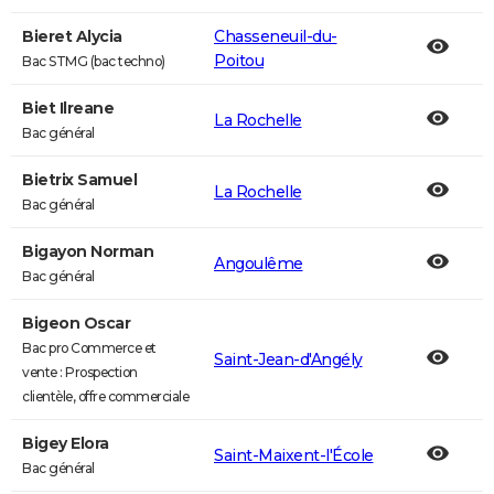
Bieret Alycia
Chasseneuil-du-
Poitou
Bac STMG (bac techno)
Biet Ilreane
La Rochelle
Bac général
Bietrix Samuel
La Rochelle
Bac général
Bigayon Norman
Angoulême
Bac général
Bigeon Oscar
Bac pro Commerce et
Saint-Jean-d'Angély
vente : Prospection
clientèle, offre commerciale
Bigey Elora
Saint-Maixent-l'École
Bac général