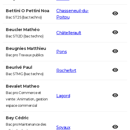
Bettini O Pettini Noa
Chasseneuil-du-
Poitou
Bac ST2S (bac techno)
Beucler Mathéo
Châtellerault
Bac STI2D (bac techno)
Beugnies Matthieu
Pons
Bac pro Travaux publics
Beurivé Paul
Rochefort
Bac STMG (bac techno)
Bevalet Matheo
Bac pro Commerce et
Lagord
vente : Animation, gestion
espace commercial
Bey Cédric
Bac pro Maintenance des
Soyaux