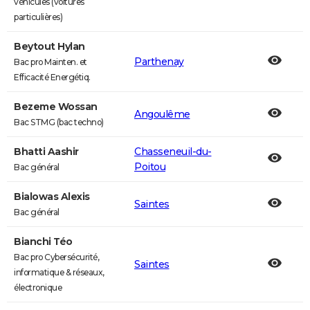
véhicules (voitures
particulières)
Beytout Hylan
Parthenay
Bac pro Mainten. et
Efficacité Energétiq.
Bezeme Wossan
Angoulême
Bac STMG (bac techno)
Bhatti Aashir
Chasseneuil-du-
Poitou
Bac général
Bialowas Alexis
Saintes
Bac général
Bianchi Téo
Bac pro Cybersécurité,
Saintes
informatique & réseaux,
électronique