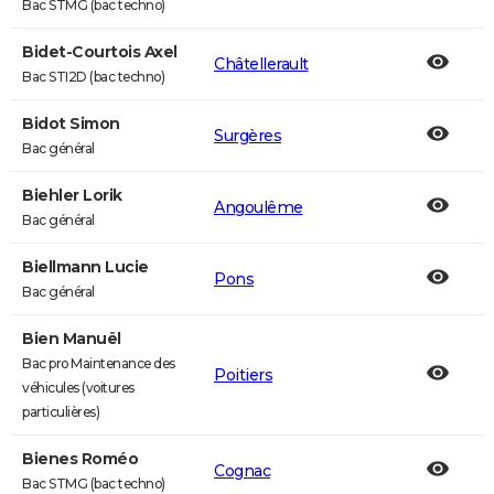
Bac STMG (bac techno)
Bidet-Courtois Axel
Châtellerault
Bac STI2D (bac techno)
Bidot Simon
Surgères
Bac général
Biehler Lorik
Angoulême
Bac général
Biellmann Lucie
Pons
Bac général
Bien Manuël
Bac pro Maintenance des
Poitiers
véhicules (voitures
particulières)
Bienes Roméo
Cognac
Bac STMG (bac techno)