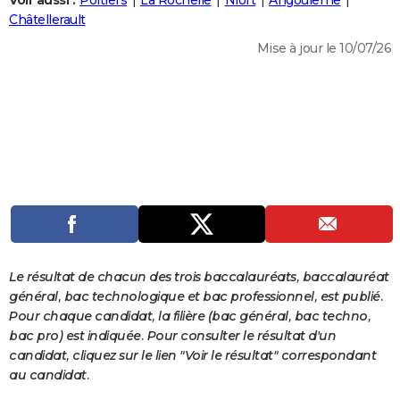
Voir aussi :
Poitiers
La Rochelle
Niort
Angoulême
City break
Voyage de noces
Climat
Destinations
Voyage nature
Forum
+
Châtellerault
PHOTO
Mise à jour le 10/07/26
GUIDES D'ACHAT
BONS PLANS
CARTE DE VOEUX
Carte Bonne année
Carte Pâques
Carte de Noël
Carte Saint-Valentin
Carte d'anniversaire
DICTIONNAIRE
Biographies
Expressions
Dictionnaire
Citations
Proverbes
PROGRAMME TV
COPAINS D'AVANT
Se connecter
Collèges
Universités
Service militaire
S'inscrire
Lycées
Primaires
Entreprises
Avis de recherche
AVIS DE DÉCÈS
Le résultat de chacun des trois baccalauréats, baccalauréat
général, bac technologique et bac professionnel, est publié.
FORUM
Pour chaque candidat, la filière (bac général, bac techno,
bac pro) est indiquée. Pour consulter le résultat d'un
Lifestyle
Sport
Television
Cinema
Bricolage
Culture
Auto
Voyage
candidat, cliquez sur le lien "Voir le résultat" correspondant
au candidat.