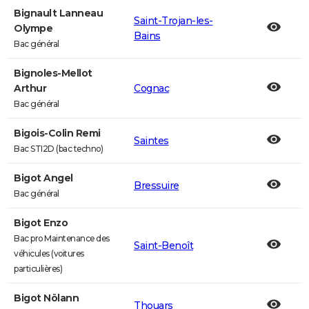
Bignault Lanneau
Saint-Trojan-les-
Olympe
Bains
Bac général
Bignoles-Mellot
Arthur
Cognac
Bac général
Bigois-Colin Remi
Saintes
Bac STI2D (bac techno)
Bigot Angel
Bressuire
Bac général
Bigot Enzo
Bac pro Maintenance des
Saint-Benoît
véhicules (voitures
particulières)
Bigot Nölann
Thouars