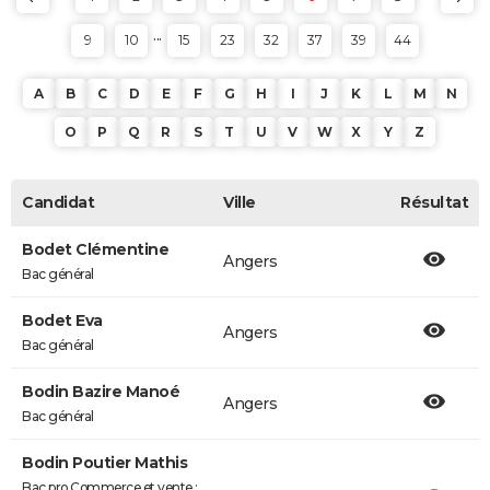
...
9
10
15
23
32
37
39
44
A
B
C
D
E
F
G
H
I
J
K
L
M
N
O
P
Q
R
S
T
U
V
W
X
Y
Z
Candidat
Ville
Résultat
Bodet Clémentine
Angers
Bac général
Bodet Eva
Angers
Bac général
Bodin Bazire Manoé
Angers
Bac général
Bodin Poutier Mathis
Bac pro Commerce et vente :