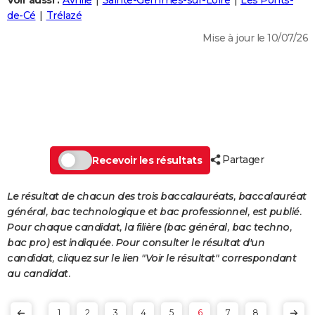
Voir aussi :
Avrillé
Sainte-Gemmes-sur-Loire
Les Ponts-
City break
Voyage de noces
Climat
Destinations
Voyage nature
Forum
+
de-Cé
Trélazé
PHOTO
Mise à jour le 10/07/26
GUIDES D'ACHAT
BONS PLANS
CARTE DE VOEUX
Carte Bonne année
Carte Pâques
Carte de Noël
Carte Saint-Valentin
Carte d'anniversaire
DICTIONNAIRE
Biographies
Expressions
Dictionnaire
Citations
Proverbes
Partager
PROGRAMME TV
Recevoir les résultats
COPAINS D'AVANT
Le résultat de chacun des trois baccalauréats, baccalauréat
général, bac technologique et bac professionnel, est publié.
Se connecter
Collèges
Universités
Service militaire
S'inscrire
Lycées
Primaires
Entreprises
Avis de recherche
AVIS DE DÉCÈS
Pour chaque candidat, la filière (bac général, bac techno,
bac pro) est indiquée. Pour consulter le résultat d'un
FORUM
candidat, cliquez sur le lien "Voir le résultat" correspondant
Lifestyle
Sport
Television
Cinema
Bricolage
Culture
Auto
Voyage
au candidat.
1
2
3
4
5
6
7
8