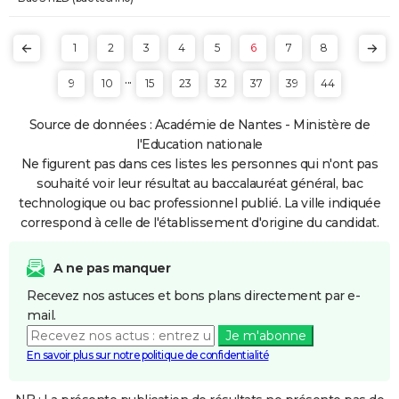
1
2
3
4
5
6
7
8
...
9
10
15
23
32
37
39
44
Source de données : Académie de Nantes - Ministère de
l'Education nationale
Ne figurent pas dans ces listes les personnes qui n'ont pas
souhaité voir leur résultat au baccalauréat général, bac
technologique ou bac professionnel publié. La ville indiquée
correspond à celle de l'établissement d'origine du candidat.
A ne pas manquer
Recevez nos astuces et bons plans directement par e-
mail.
Je m'abonne
En savoir plus sur notre politique de confidentialité