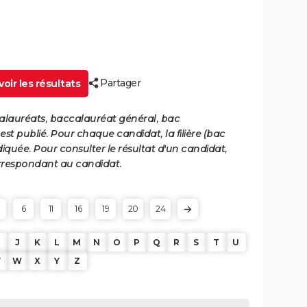
Partager
oir les résultats
calauréats, baccalauréat général, bac
st publié. Pour chaque candidat, la filière (bac
iquée. Pour consulter le résultat d'un candidat,
 correspondant au candidat.
6
11
16
19
20
24
J
K
L
M
N
O
P
Q
R
S
T
U
V
W
X
Y
Z