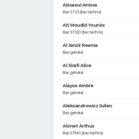
Aissaoui Anissa
Bac ST2S (bac techno)
Ait Moudid Younès
Bac STI2D (bac techno)
Al Janzir Reema
Bac général
Al Sirafi Alice
Bac général
Alayse Ambre
Bac général
Aleksandrowicz Julien
Bac général
Alonet Arthus
Bac STMG (bac techno)