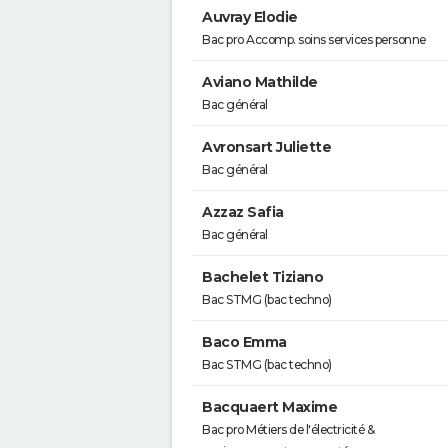
Auvray Elodie
Bac pro Accomp. soins services personne
Aviano Mathilde
Bac général
Avronsart Juliette
Bac général
Azzaz Safia
Bac général
Bachelet Tiziano
Bac STMG (bac techno)
Baco Emma
Bac STMG (bac techno)
Bacquaert Maxime
Bac pro Métiers de l'électricité &