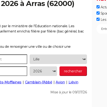
 2026 à
Arras
(62000)
Actu
Spo
Les 
é par le ministère de l'Education nationale. Les
llement enrichis filière par filière (bac général, bac
ou de renseigner une ville ou de choisir une
lès-Mofflaines
Camblain-l'Abbé
Avion
Liévin
Mise à jour le 09/07/26