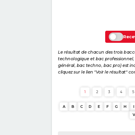
Recev
Le résultat de chacun des trois bac
technologique et bac professionnel, e
général, bac techno, bac pro) est ind
cliquez sur le lien "Voir le résultat"
1
2
3
4
5
A
B
C
D
E
F
G
H
I