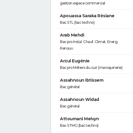
gestion espace commercial
Apouassa Saraka Résiane
Bac STL (bac techno)
Arab Mehdi
Bac pro Instal. Chauf. Climat. Energ.
Renouv.
Arzul Eugénie
Bac pro Métiers du cuir (maroquinerie)
Assahnoun Ibtissem
Bac général
Assahnoun Widad
Bac général
Attoumani Melvyn
Bac STMG (bac techno)