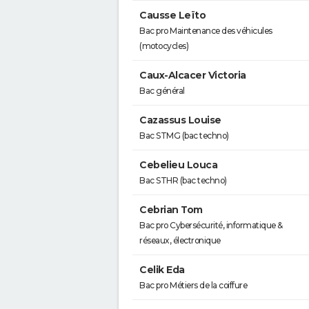
Causse Leïto
Bac pro Maintenance des véhicules
(motocycles)
Caux-Alcacer Victoria
Bac général
Cazassus Louise
Bac STMG (bac techno)
Cebelieu Louca
Bac STHR (bac techno)
Cebrian Tom
Bac pro Cybersécurité, informatique &
réseaux, électronique
Celik Eda
Bac pro Métiers de la coiffure