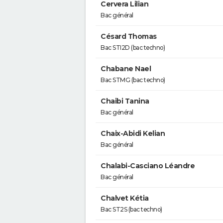
Cervera Lilian
Bac général
Césard Thomas
Bac STI2D (bac techno)
Chabane Nael
Bac STMG (bac techno)
Chaibi Tanina
Bac général
Chaix-Abidi Kelian
Bac général
Chalabi-Casciano Léandre
Bac général
Chalvet Kétia
Bac ST2S (bac techno)