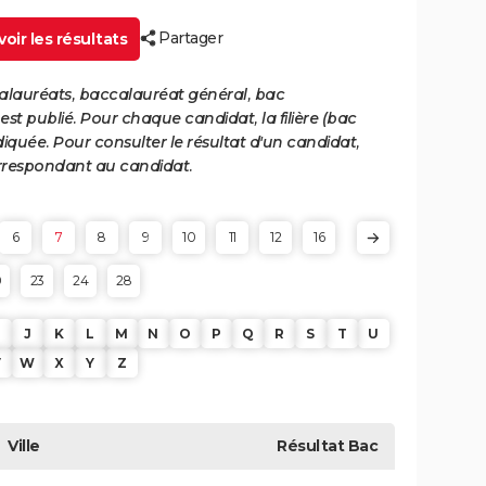
Partager
oir les résultats
calauréats, baccalauréat général, bac
st publié. Pour chaque candidat, la filière (bac
iquée. Pour consulter le résultat d'un candidat,
 correspondant au candidat.
6
7
8
9
10
11
12
16
0
23
24
28
J
K
L
M
N
O
P
Q
R
S
T
U
V
W
X
Y
Z
Ville
Résultat
Bac