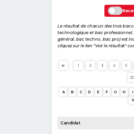
Recev
Le résultat de chacun des trois bac
technologique et bac professionnel, e
général, bac techno, bac pro) est ind
cliquez sur le lien "Voir le résultat"
1
2
3
4
5
2
A
B
C
D
E
F
G
H
I
Candidat