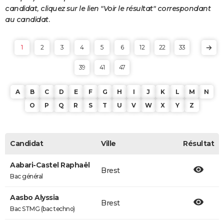
candidat, cliquez sur le lien "Voir le résultat" correspondant
au candidat.
1
2
3
4
5
6
12
22
33
39
41
47
A
B
C
D
E
F
G
H
I
J
K
L
M
N
O
P
Q
R
S
T
U
V
W
X
Y
Z
Candidat
Ville
Résultat
Aabari-Castel Raphaël
Brest
Bac général
Aasbo Alyssia
Brest
Bac STMG (bac techno)