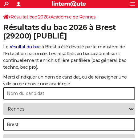
ACTUALITÉS
Connexion
S'inscrire
Résultat bac 2026
Académie de Rennes
Rechercher
Société
Education
Villes
Politique
Faits Divers
Monde
+
SPORT
Résultats du bac 2026 à
Brest
Football
Cyclisme
Forum
Coupe du monde 2026
Tennis
Rugby
CULTURE
(29200) [PUBLIÉ]
TNT
Cinéma
Musique
Programme TV
Streaming
Sorties cinéma
+
FINANCE
Le
résultat du bac
à Brest a été dévoilé par le ministère de
l'Education nationale. Les résultats du baccalauréat sont
Impôts
Immobilier
Banque
Crédit
Retraite
Epargne
Risques naturels par ville
Assurance
AUTO
continuellement enrichis filière par filière (bac général, bac
techno, bac pro).
Réserver un essai
Berlines
Forum auto
Essais
Citadines
SUV
+
HIGH-TECH
Merci d'indiquer un nom de candidat, ou de renseigner une
Meilleur smartphone
Ordinateurs
Guide high-tech
Mobiles
Internet
Jeux vidéo
+
BRICOLAGE
ville ou de choisir une académie.
Aménagement intérieur
Cuisine
Jardinage
+
Forum
Extérieur
Salle de bains
Rangement
WEEK-END
Escapades
Expositions
Week-end nature
Guides de France
Patrimoine
Musées
+
LIFESTYLE
Bien-être
Mode
+
Art de vivre
Loisirs
Modes de vie
SANTE
Guide de la santé
Médicaments
+
Alimentation
Maladies
Sommeil
VOYAGE