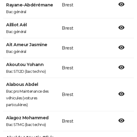
Rayane-Abdérémane
Brest
Bac général
Ailliot Aël
Brest
Bac général
Ait Ameur Jasmine
Brest
Bac général
Akoutou Yohann
Brest
Bac STI2D (bac techno)
Alabous Abdel
Bac pro Maintenance des
Brest
véhicules (voitures
particulières)
Alagoz Mohammed
Brest
Bac STMG (bac techno)