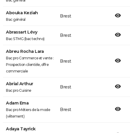
Bac général
Abouka Keziah
Brest
Bac général
Abrassart Lévy
Brest
Bac STMG (bac techno)
Abreu Rocha Lara
Bac pro Commerce et vente :
Brest
Prospection clientèle, offre
commerciale
Abrial Arthur
Brest
Bac pro Cuisine
Adam Ema
Brest
Bac pro Métiers de la mode
(vêtement)
Adaya Tayrick