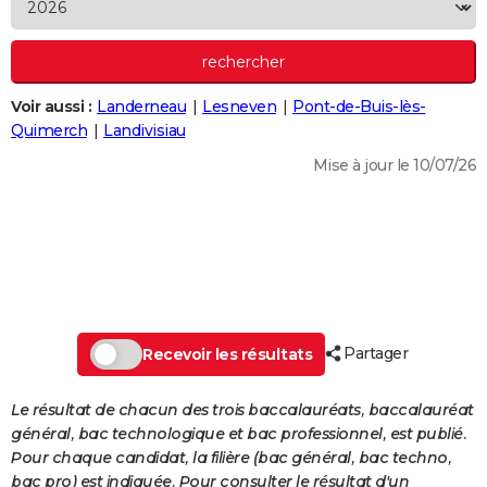
City break
Voyage de noces
Climat
Destinations
Voyage nature
Forum
+
PHOTO
GUIDES D'ACHAT
Voir aussi :
Landerneau
Lesneven
Pont-de-Buis-lès-
BONS PLANS
Quimerch
Landivisiau
CARTE DE VOEUX
Mise à jour le 10/07/26
Carte Bonne année
Carte Pâques
Carte de Noël
Carte Saint-Valentin
Carte d'anniversaire
DICTIONNAIRE
Biographies
Expressions
Dictionnaire
Citations
Proverbes
PROGRAMME TV
COPAINS D'AVANT
Se connecter
Collèges
Universités
Service militaire
S'inscrire
Lycées
Primaires
Entreprises
Avis de recherche
AVIS DE DÉCÈS
Partager
Recevoir les résultats
FORUM
Le résultat de chacun des trois baccalauréats, baccalauréat
Lifestyle
Sport
Television
Cinema
Bricolage
Culture
Auto
Voyage
général, bac technologique et bac professionnel, est publié.
Pour chaque candidat, la filière (bac général, bac techno,
bac pro) est indiquée. Pour consulter le résultat d'un