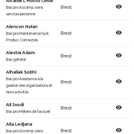
Alcalde L'Hostis Olivia
Brest
Bac pro Accomp. soins
services personne
Alencon Nolan
Brest
Bac pro Maintenance Syst.
Produc. Connectés
Alestra Adam
Brest
Bac général
Alhallak Sobhi
Bac pro Assistance à la
Brest
gestion des organisations et
leurs activités
Ali Joodi
Brest
Bac pro Métiers de l'accueil
Alia Ledjana
Brest
Bac pro Accomp. soins