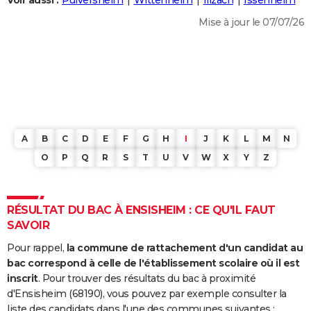
Voir aussi :
Pulversheim
Wittenheim
Illzach
Issenheim
City break
Voyage de noces
Climat
Destinations
Voyage nature
Forum
+
PHOTO
Mise à jour le 07/07/26
GUIDES D'ACHAT
BONS PLANS
CARTE DE VOEUX
Carte Bonne année
Carte Pâques
Carte de Noël
Carte Saint-Valentin
Carte d'anniversaire
DICTIONNAIRE
A
B
C
D
E
F
G
H
I
J
K
L
M
N
Biographies
Expressions
Dictionnaire
Citations
Proverbes
PROGRAMME TV
O
P
Q
R
S
T
U
V
W
X
Y
Z
COPAINS D'AVANT
RÉSULTAT DU BAC À ENSISHEIM : CE QU'IL FAUT
Se connecter
Collèges
Universités
Service militaire
S'inscrire
Lycées
Primaires
Entreprises
Avis de recherche
AVIS DE DÉCÈS
SAVOIR
FORUM
Pour rappel,
la commune de rattachement d'un candidat au
bac correspond à celle de l'établissement scolaire où il est
Lifestyle
Sport
Television
Cinema
Bricolage
Culture
Auto
Voyage
inscrit
. Pour trouver des résultats du bac à proximité
d'Ensisheim (68190), vous pouvez par exemple consulter la
liste des candidats dans l'une des communes suivantes :