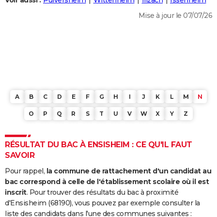
Voir aussi :
Pulversheim
Wittenheim
Illzach
Issenheim
City break
Voyage de noces
Climat
Destinations
Voyage nature
Forum
+
PHOTO
Mise à jour le 07/07/26
GUIDES D'ACHAT
BONS PLANS
CARTE DE VOEUX
Carte Bonne année
Carte Pâques
Carte de Noël
Carte Saint-Valentin
Carte d'anniversaire
DICTIONNAIRE
A
B
C
D
E
F
G
H
I
J
K
L
M
N
Biographies
Expressions
Dictionnaire
Citations
Proverbes
PROGRAMME TV
O
P
Q
R
S
T
U
V
W
X
Y
Z
COPAINS D'AVANT
RÉSULTAT DU BAC À ENSISHEIM : CE QU'IL FAUT
Se connecter
Collèges
Universités
Service militaire
S'inscrire
Lycées
Primaires
Entreprises
Avis de recherche
AVIS DE DÉCÈS
SAVOIR
FORUM
Pour rappel,
la commune de rattachement d'un candidat au
bac correspond à celle de l'établissement scolaire où il est
Lifestyle
Sport
Television
Cinema
Bricolage
Culture
Auto
Voyage
inscrit
. Pour trouver des résultats du bac à proximité
d'Ensisheim (68190), vous pouvez par exemple consulter la
liste des candidats dans l'une des communes suivantes :