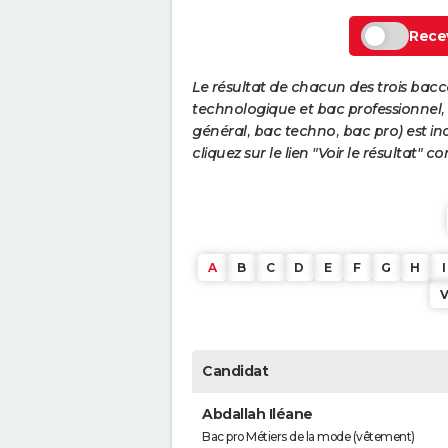
Recev
Le résultat de chacun des trois bac
technologique et bac professionnel, e
général, bac techno, bac pro) est ind
cliquez sur le lien "Voir le résultat"
A
B
C
D
E
F
G
H
I
Candidat
Abdallah Iléane
Bac pro Métiers de la mode (vêtement)