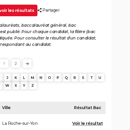
Partager
oir les résultats
calauréats, baccalauréat général, bac
st publié. Pour chaque candidat, la filière (bac
iquée. Pour consulter le résultat d'un candidat,
 correspondant au candidat.
1
2
J
K
L
M
N
O
P
Q
R
S
T
U
V
W
X
Y
Z
Ville
Résultat
Bac
La Roche-sur-Yon
Voir le résultat