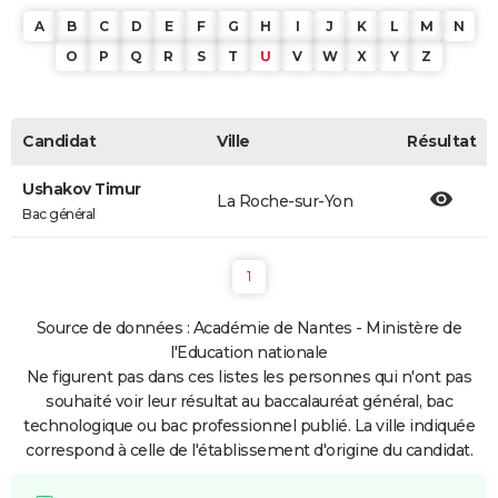
A
B
C
D
E
F
G
H
I
J
K
L
M
N
O
P
Q
R
S
T
U
V
W
X
Y
Z
Candidat
Ville
Résultat
Ushakov Timur
La Roche-sur-Yon
Bac général
1
Source de données : Académie de Nantes - Ministère de
l'Education nationale
Ne figurent pas dans ces listes les personnes qui n'ont pas
souhaité voir leur résultat au baccalauréat général, bac
technologique ou bac professionnel publié. La ville indiquée
correspond à celle de l'établissement d'origine du candidat.