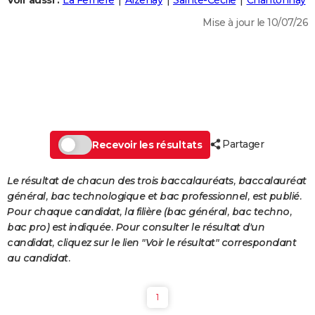
Voir aussi :
La Ferrière
Aizenay
Sainte-Cécile
Chantonnay
City break
Voyage de noces
Climat
Destinations
Voyage nature
Forum
+
PHOTO
Mise à jour le 10/07/26
GUIDES D'ACHAT
BONS PLANS
CARTE DE VOEUX
Carte Bonne année
Carte Pâques
Carte de Noël
Carte Saint-Valentin
Carte d'anniversaire
DICTIONNAIRE
Partager
Recevoir les résultats
Biographies
Expressions
Dictionnaire
Citations
Proverbes
PROGRAMME TV
Le résultat de chacun des trois baccalauréats, baccalauréat
COPAINS D'AVANT
général, bac technologique et bac professionnel, est publié.
Pour chaque candidat, la filière (bac général, bac techno,
Se connecter
Collèges
Universités
Service militaire
S'inscrire
Lycées
Primaires
Entreprises
Avis de recherche
AVIS DE DÉCÈS
bac pro) est indiquée. Pour consulter le résultat d'un
candidat, cliquez sur le lien "Voir le résultat" correspondant
FORUM
au candidat.
Lifestyle
Sport
Television
Cinema
Bricolage
Culture
Auto
Voyage
1