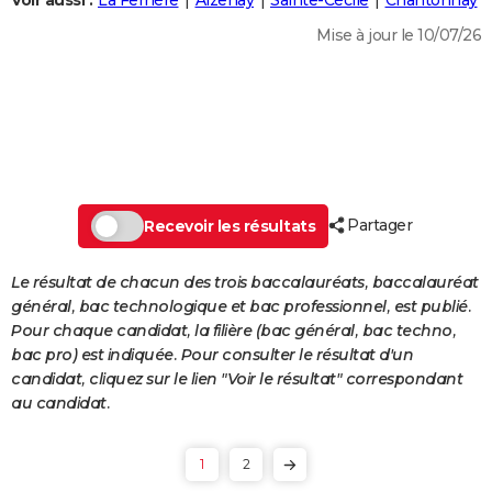
Voir aussi :
La Ferrière
Aizenay
Sainte-Cécile
Chantonnay
City break
Voyage de noces
Climat
Destinations
Voyage nature
Forum
+
PHOTO
Mise à jour le 10/07/26
GUIDES D'ACHAT
BONS PLANS
CARTE DE VOEUX
Carte Bonne année
Carte Pâques
Carte de Noël
Carte Saint-Valentin
Carte d'anniversaire
DICTIONNAIRE
Partager
Recevoir les résultats
Biographies
Expressions
Dictionnaire
Citations
Proverbes
PROGRAMME TV
Le résultat de chacun des trois baccalauréats, baccalauréat
COPAINS D'AVANT
général, bac technologique et bac professionnel, est publié.
Pour chaque candidat, la filière (bac général, bac techno,
Se connecter
Collèges
Universités
Service militaire
S'inscrire
Lycées
Primaires
Entreprises
Avis de recherche
AVIS DE DÉCÈS
bac pro) est indiquée. Pour consulter le résultat d'un
candidat, cliquez sur le lien "Voir le résultat" correspondant
FORUM
au candidat.
Lifestyle
Sport
Television
Cinema
Bricolage
Culture
Auto
Voyage
1
2