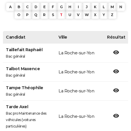
A
B
C
D
E
F
G
H
I
J
K
L
M
N
O
P
Q
R
S
T
U
V
W
X
Y
Z
Candidat
Ville
Résultat
Taillefait Raphaël
La Roche-sur-Yon
Bac général
Talbot Maxence
La Roche-sur-Yon
Bac général
Tampe Théophile
La Roche-sur-Yon
Bac général
Tarde Axel
Bac pro Maintenance des
La Roche-sur-Yon
véhicules (voitures
particulières)