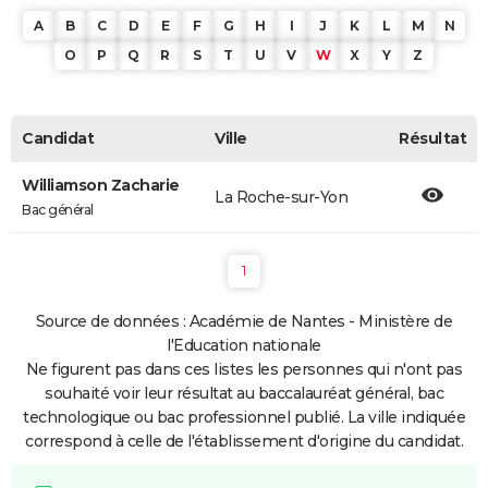
A
B
C
D
E
F
G
H
I
J
K
L
M
N
O
P
Q
R
S
T
U
V
W
X
Y
Z
Candidat
Ville
Résultat
Williamson Zacharie
La Roche-sur-Yon
Bac général
1
Source de données : Académie de Nantes - Ministère de
l'Education nationale
Ne figurent pas dans ces listes les personnes qui n'ont pas
souhaité voir leur résultat au baccalauréat général, bac
technologique ou bac professionnel publié. La ville indiquée
correspond à celle de l'établissement d'origine du candidat.