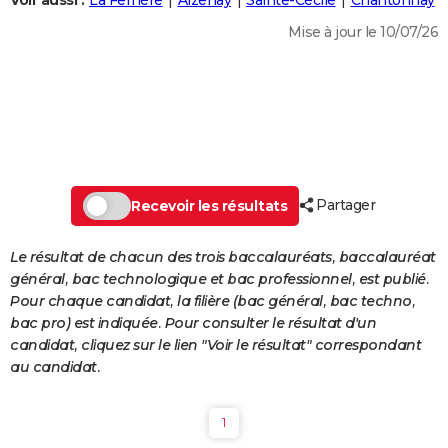
Voir aussi :
La Ferrière
Aizenay
Sainte-Cécile
Chantonnay
City break
Voyage de noces
Climat
Destinations
Voyage nature
Forum
+
PHOTO
Mise à jour le 10/07/26
GUIDES D'ACHAT
BONS PLANS
CARTE DE VOEUX
Carte Bonne année
Carte Pâques
Carte de Noël
Carte Saint-Valentin
Carte d'anniversaire
DICTIONNAIRE
Partager
Recevoir les résultats
Biographies
Expressions
Dictionnaire
Citations
Proverbes
PROGRAMME TV
Le résultat de chacun des trois baccalauréats, baccalauréat
COPAINS D'AVANT
général, bac technologique et bac professionnel, est publié.
Pour chaque candidat, la filière (bac général, bac techno,
Se connecter
Collèges
Universités
Service militaire
S'inscrire
Lycées
Primaires
Entreprises
Avis de recherche
AVIS DE DÉCÈS
bac pro) est indiquée. Pour consulter le résultat d'un
candidat, cliquez sur le lien "Voir le résultat" correspondant
FORUM
au candidat.
Lifestyle
Sport
Television
Cinema
Bricolage
Culture
Auto
Voyage
1