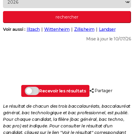
City break
Voyage de noces
Climat
Destinations
Voyage nature
Forum
+
PHOTO
GUIDES D'ACHAT
Voir aussi :
Illzach
Wittenheim
Zillisheim
Landser
BONS PLANS
Mise à jour le 10/07/26
CARTE DE VOEUX
Carte Bonne année
Carte Pâques
Carte de Noël
Carte Saint-Valentin
Carte d'anniversaire
DICTIONNAIRE
Biographies
Expressions
Dictionnaire
Citations
Proverbes
PROGRAMME TV
COPAINS D'AVANT
Partager
Se connecter
Collèges
Universités
Service militaire
S'inscrire
Lycées
Primaires
Entreprises
Avis de recherche
Recevoir les résultats
AVIS DE DÉCÈS
FORUM
Le résultat de chacun des trois baccalauréats, baccalauréat
général, bac technologique et bac professionnel, est publié.
Lifestyle
Sport
Television
Cinema
Bricolage
Culture
Auto
Voyage
Pour chaque candidat, la filière (bac général, bac techno,
bac pro) est indiquée. Pour consulter le résultat d'un
candidat, cliquez sur le lien "Voir le résultat" correspondant