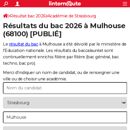
ACTUALITÉS
Connexion
S'inscrire
Résultat bac 2026
Académie de Strasbourg
Rechercher
Société
Education
Villes
Politique
Faits Divers
Monde
+
SPORT
Résultats du bac 2026 à
Mulhouse
Football
Cyclisme
Forum
Coupe du monde 2026
Tennis
Rugby
CULTURE
(68100) [PUBLIÉ]
TNT
Cinéma
Musique
Programme TV
Streaming
Sorties cinéma
+
FINANCE
Le
résultat du bac
à Mulhouse a été dévoilé par le ministère de
l'Education nationale. Les résultats du baccalauréat sont
Impôts
Immobilier
Banque
Crédit
Retraite
Epargne
Risques naturels par ville
Assurance
AUTO
continuellement enrichis filière par filière (bac général, bac
techno, bac pro).
Réserver un essai
Berlines
Forum auto
Essais
Citadines
SUV
+
HIGH-TECH
Merci d'indiquer un nom de candidat, ou de renseigner une
Meilleur smartphone
Ordinateurs
Guide high-tech
Mobiles
Internet
Jeux vidéo
+
BRICOLAGE
ville ou de choisir une académie.
Aménagement intérieur
Cuisine
Jardinage
+
Forum
Extérieur
Salle de bains
Rangement
WEEK-END
Escapades
Expositions
Week-end nature
Guides de France
Patrimoine
Musées
+
LIFESTYLE
Bien-être
Mode
+
Art de vivre
Loisirs
Modes de vie
SANTE
Guide de la santé
Médicaments
+
Alimentation
Maladies
Sommeil
VOYAGE