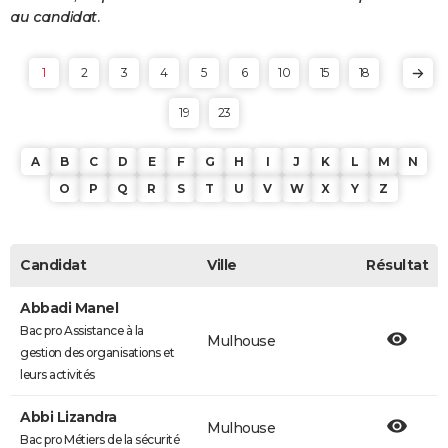
au candidat.
1
2
3
4
5
6
10
15
18
19
23
A
B
C
D
E
F
G
H
I
J
K
L
M
N
O
P
Q
R
S
T
U
V
W
X
Y
Z
Candidat
Ville
Résultat
Abbadi Manel
Bac pro Assistance à la
Mulhouse
gestion des organisations et
leurs activités
Abbi Lizandra
Mulhouse
Bac pro Métiers de la sécurité