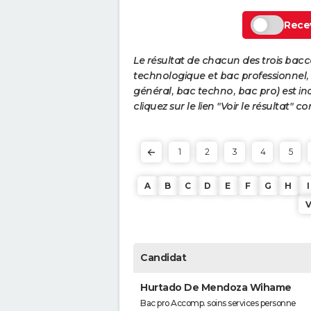
Recev
Le résultat de chacun des trois bac
technologique et bac professionnel, e
général, bac techno, bac pro) est ind
cliquez sur le lien "Voir le résultat"
1
2
3
4
5
A
B
C
D
E
F
G
H
I
Candidat
Hurtado De Mendoza Wihame
Bac pro Accomp. soins services personne