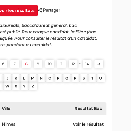
Partager
oir les résultats
calauréats, baccalauréat général, bac
st publié. Pour chaque candidat, la filière (bac
iquée. Pour consulter le résultat d'un candidat,
 correspondant au candidat.
...
6
7
8
9
10
11
12
14
J
K
L
M
N
O
P
Q
R
S
T
U
V
W
X
Y
Z
Ville
Résultat
Bac
Nîmes
Voir le résultat