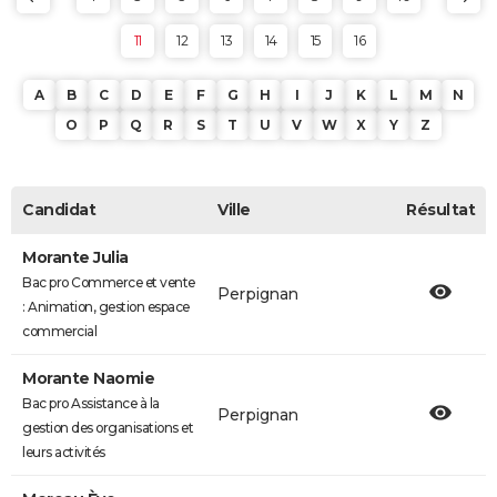
11
12
13
14
15
16
A
B
C
D
E
F
G
H
I
J
K
L
M
N
O
P
Q
R
S
T
U
V
W
X
Y
Z
Candidat
Ville
Résultat
Morante Julia
Bac pro Commerce et vente
Perpignan
: Animation, gestion espace
commercial
Morante Naomie
Bac pro Assistance à la
Perpignan
gestion des organisations et
leurs activités