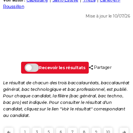
Voir aussi :
Cabestany
Saint-Estève
Théza
Canet-en-
City break
Voyage de noces
Climat
Destinations
Voyage nature
Forum
+
Roussillon
PHOTO
Mise à jour le 10/07/26
GUIDES D'ACHAT
BONS PLANS
CARTE DE VOEUX
Carte Bonne année
Carte Pâques
Carte de Noël
Carte Saint-Valentin
Carte d'anniversaire
DICTIONNAIRE
Biographies
Expressions
Dictionnaire
Citations
Proverbes
Partager
PROGRAMME TV
Recevoir les résultats
COPAINS D'AVANT
Le résultat de chacun des trois baccalauréats, baccalauréat
général, bac technologique et bac professionnel, est publié.
Se connecter
Collèges
Universités
Service militaire
S'inscrire
Lycées
Primaires
Entreprises
Avis de recherche
AVIS DE DÉCÈS
Pour chaque candidat, la filière (bac général, bac techno,
bac pro) est indiquée. Pour consulter le résultat d'un
FORUM
candidat, cliquez sur le lien "Voir le résultat" correspondant
Lifestyle
Sport
Television
Cinema
Bricolage
Culture
Auto
Voyage
au candidat.
1
3
5
6
7
8
9
10