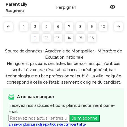
Parent Lily
Perpignan
Bac général
1
3
5
6
7
8
9
10
11
12
13
14
15
16
Source de données : Académie de Montpellier - Ministère de
l'Education nationale
Ne figurent pas dans ces listes les personnes qui n'ont pas
souhaité voir leur résultat au baccalauréat général, bac
technologique ou bac professionnel publié. La ville indiquée
correspond à celle de l'établissement d'origine du candidat.
A ne pas manquer
Recevez nos astuces et bons plans directement par e-
mail.
Je m'abonne
En savoir plus sur notre politique de confidentialité