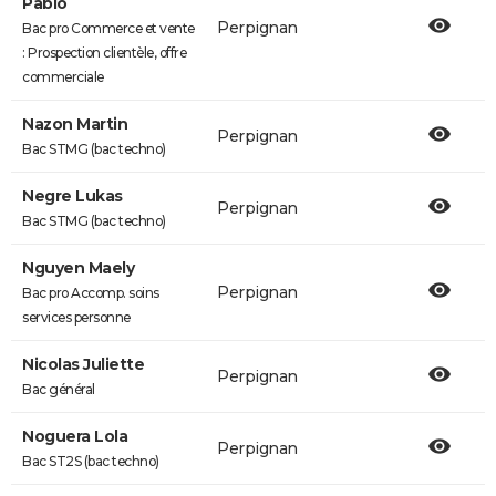
Pablo
Perpignan
Bac pro Commerce et vente
: Prospection clientèle, offre
commerciale
Nazon Martin
Perpignan
Bac STMG (bac techno)
Negre Lukas
Perpignan
Bac STMG (bac techno)
Nguyen Maely
Perpignan
Bac pro Accomp. soins
services personne
Nicolas Juliette
Perpignan
Bac général
Noguera Lola
Perpignan
Bac ST2S (bac techno)