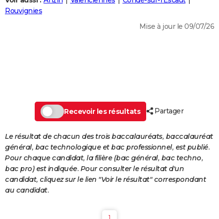
Voir aussi :
Anzin
Valenciennes
Condé-sur-l'Escaut
City break
Voyage de noces
Climat
Destinations
Voyage nature
Forum
+
Rouvignies
PHOTO
Mise à jour le 09/07/26
GUIDES D'ACHAT
BONS PLANS
CARTE DE VOEUX
Carte Bonne année
Carte Pâques
Carte de Noël
Carte Saint-Valentin
Carte d'anniversaire
DICTIONNAIRE
Biographies
Expressions
Dictionnaire
Citations
Proverbes
Partager
PROGRAMME TV
Recevoir les résultats
COPAINS D'AVANT
Le résultat de chacun des trois baccalauréats, baccalauréat
général, bac technologique et bac professionnel, est publié.
Se connecter
Collèges
Universités
Service militaire
S'inscrire
Lycées
Primaires
Entreprises
Avis de recherche
AVIS DE DÉCÈS
Pour chaque candidat, la filière (bac général, bac techno,
bac pro) est indiquée. Pour consulter le résultat d'un
FORUM
candidat, cliquez sur le lien "Voir le résultat" correspondant
Lifestyle
Sport
Television
Cinema
Bricolage
Culture
Auto
Voyage
au candidat.
1