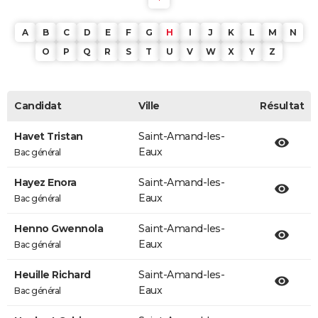
A
B
C
D
E
F
G
H
I
J
K
L
M
N
O
P
Q
R
S
T
U
V
W
X
Y
Z
Candidat
Ville
Résultat
Havet Tristan
Saint-Amand-les-
Eaux
Bac général
Hayez Enora
Saint-Amand-les-
Eaux
Bac général
Henno Gwennola
Saint-Amand-les-
Eaux
Bac général
Heuille Richard
Saint-Amand-les-
Eaux
Bac général