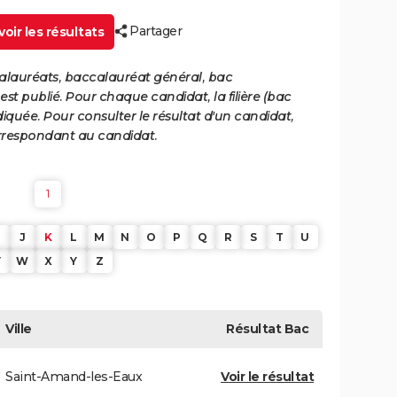
Partager
oir les résultats
calauréats, baccalauréat général, bac
st publié. Pour chaque candidat, la filière (bac
iquée. Pour consulter le résultat d'un candidat,
 correspondant au candidat.
1
J
K
L
M
N
O
P
Q
R
S
T
U
V
W
X
Y
Z
Ville
Résultat
Bac
Saint-Amand-les-Eaux
Voir le résultat