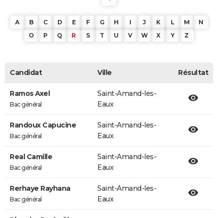
A
B
C
D
E
F
G
H
I
J
K
L
M
N
O
P
Q
R
S
T
U
V
W
X
Y
Z
Candidat
Ville
Résultat
Ramos Axel
Saint-Amand-les-
Eaux
Bac général
Randoux Capucine
Saint-Amand-les-
Eaux
Bac général
Real Camille
Saint-Amand-les-
Eaux
Bac général
Rerhaye Rayhana
Saint-Amand-les-
Eaux
Bac général