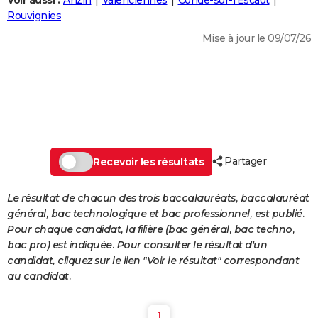
Voir aussi :
Anzin
Valenciennes
Condé-sur-l'Escaut
City break
Voyage de noces
Climat
Destinations
Voyage nature
Forum
+
Rouvignies
PHOTO
Mise à jour le 09/07/26
GUIDES D'ACHAT
BONS PLANS
CARTE DE VOEUX
Carte Bonne année
Carte Pâques
Carte de Noël
Carte Saint-Valentin
Carte d'anniversaire
DICTIONNAIRE
Biographies
Expressions
Dictionnaire
Citations
Proverbes
Partager
PROGRAMME TV
Recevoir les résultats
COPAINS D'AVANT
Le résultat de chacun des trois baccalauréats, baccalauréat
général, bac technologique et bac professionnel, est publié.
Se connecter
Collèges
Universités
Service militaire
S'inscrire
Lycées
Primaires
Entreprises
Avis de recherche
AVIS DE DÉCÈS
Pour chaque candidat, la filière (bac général, bac techno,
bac pro) est indiquée. Pour consulter le résultat d'un
FORUM
candidat, cliquez sur le lien "Voir le résultat" correspondant
Lifestyle
Sport
Television
Cinema
Bricolage
Culture
Auto
Voyage
au candidat.
1