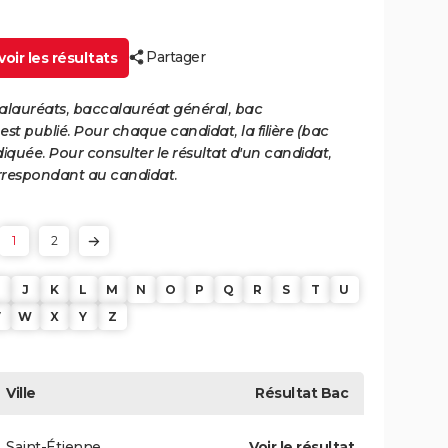
Partager
oir les résultats
calauréats, baccalauréat général, bac
st publié. Pour chaque candidat, la filière (bac
iquée. Pour consulter le résultat d'un candidat,
 correspondant au candidat.
1
2
J
K
L
M
N
O
P
Q
R
S
T
U
V
W
X
Y
Z
Ville
Résultat
Bac
Saint-Étienne
Voir le résultat