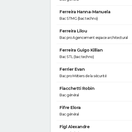
Ferreira Hanna-Manuela
Bac STMG (bac techno)
Ferreira Lilou
Bac pro Agencement espace architectural
Ferreira Guigo Killian
Bac STL (bac techno)
Ferrier Evan
Bac pro Métiers de la sécurité
Fiacchetti Robin
Bac général
Fifre Elora
Bac général
Figl Alexandre