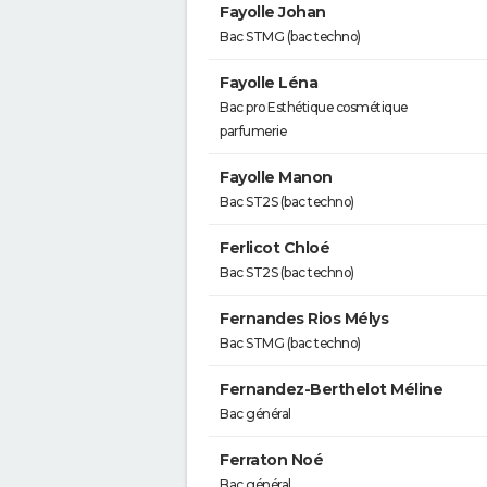
Fayolle Johan
Bac STMG (bac techno)
Fayolle Léna
Bac pro Esthétique cosmétique
parfumerie
Fayolle Manon
Bac ST2S (bac techno)
Ferlicot Chloé
Bac ST2S (bac techno)
Fernandes Rios Mélys
Bac STMG (bac techno)
Fernandez-Berthelot Méline
Bac général
Ferraton Noé
Bac général