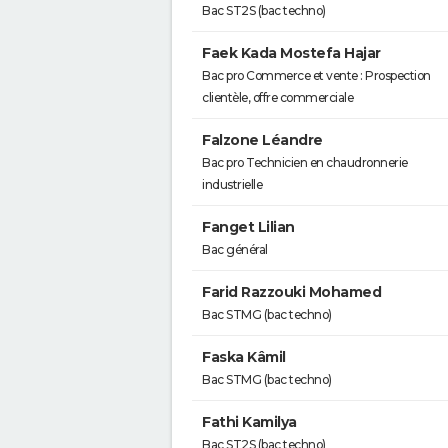
Bac ST2S (bac techno)
Faek Kada Mostefa Hajar
Bac pro Commerce et vente : Prospection
clientèle, offre commerciale
Falzone Léandre
Bac pro Technicien en chaudronnerie
industrielle
Fanget Lilian
Bac général
Farid Razzouki Mohamed
Bac STMG (bac techno)
Faska Kâmil
Bac STMG (bac techno)
Fathi Kamilya
Bac ST2S (bac techno)