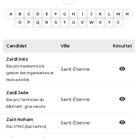
A
B
C
D
E
F
G
H
I
J
K
L
M
N
O
P
Q
R
S
T
U
V
W
X
Y
Z
Candidat
Ville
Résultat
Zaïdi Inès
Bac pro Assistance à la
Saint-Étienne
gestion des organisations et
leurs activités
Zaidi Jade
Saint-Étienne
Bac pro Technicien du
bâtiment : gros-oeuvre
Zaïri Noham
Saint-Étienne
Bac STMG (bac techno)