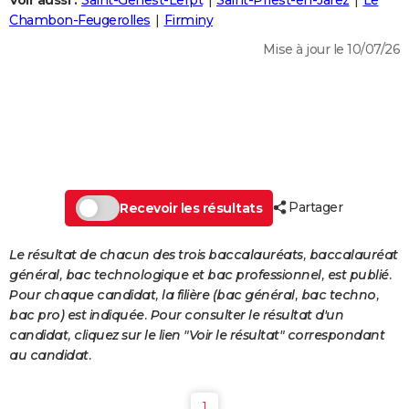
Voir aussi :
Saint-Genest-Lerpt
Saint-Priest-en-Jarez
Le
City break
Voyage de noces
Climat
Destinations
Voyage nature
Forum
+
Chambon-Feugerolles
Firminy
PHOTO
Mise à jour le 10/07/26
GUIDES D'ACHAT
BONS PLANS
CARTE DE VOEUX
Carte Bonne année
Carte Pâques
Carte de Noël
Carte Saint-Valentin
Carte d'anniversaire
DICTIONNAIRE
Biographies
Expressions
Dictionnaire
Citations
Proverbes
Partager
PROGRAMME TV
Recevoir les résultats
COPAINS D'AVANT
Le résultat de chacun des trois baccalauréats, baccalauréat
général, bac technologique et bac professionnel, est publié.
Se connecter
Collèges
Universités
Service militaire
S'inscrire
Lycées
Primaires
Entreprises
Avis de recherche
AVIS DE DÉCÈS
Pour chaque candidat, la filière (bac général, bac techno,
bac pro) est indiquée. Pour consulter le résultat d'un
FORUM
candidat, cliquez sur le lien "Voir le résultat" correspondant
Lifestyle
Sport
Television
Cinema
Bricolage
Culture
Auto
Voyage
au candidat.
1