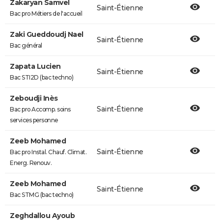
Zakaryan Samvel
Saint-Étienne
Bac pro Métiers de l'accueil
Zaki Gueddoudj Nael
Saint-Étienne
Bac général
Zapata Lucien
Saint-Étienne
Bac STI2D (bac techno)
Zeboudji Inès
Saint-Étienne
Bac pro Accomp. soins
services personne
Zeeb Mohamed
Saint-Étienne
Bac pro Instal. Chauf. Climat.
Energ. Renouv.
Zeeb Mohamed
Saint-Étienne
Bac STMG (bac techno)
Zeghdallou Ayoub