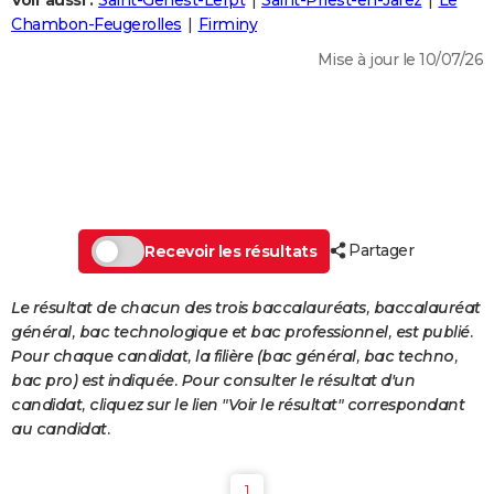
Voir aussi :
Saint-Genest-Lerpt
Saint-Priest-en-Jarez
Le
City break
Voyage de noces
Climat
Destinations
Voyage nature
Forum
+
Chambon-Feugerolles
Firminy
PHOTO
Mise à jour le 10/07/26
GUIDES D'ACHAT
BONS PLANS
CARTE DE VOEUX
Carte Bonne année
Carte Pâques
Carte de Noël
Carte Saint-Valentin
Carte d'anniversaire
DICTIONNAIRE
Biographies
Expressions
Dictionnaire
Citations
Proverbes
Partager
PROGRAMME TV
Recevoir les résultats
COPAINS D'AVANT
Le résultat de chacun des trois baccalauréats, baccalauréat
général, bac technologique et bac professionnel, est publié.
Se connecter
Collèges
Universités
Service militaire
S'inscrire
Lycées
Primaires
Entreprises
Avis de recherche
AVIS DE DÉCÈS
Pour chaque candidat, la filière (bac général, bac techno,
bac pro) est indiquée. Pour consulter le résultat d'un
FORUM
candidat, cliquez sur le lien "Voir le résultat" correspondant
Lifestyle
Sport
Television
Cinema
Bricolage
Culture
Auto
Voyage
au candidat.
1