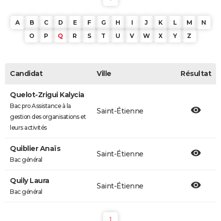
A
B
C
D
E
F
G
H
I
J
K
L
M
N
O
P
Q
R
S
T
U
V
W
X
Y
Z
Candidat
Ville
Résultat
Quelot-Zrigui Kalycia
Bac pro Assistance à la
Saint-Étienne
gestion des organisations et
leurs activités
Quiblier Anaïs
Saint-Étienne
Bac général
Quily Laura
Saint-Étienne
Bac général
1