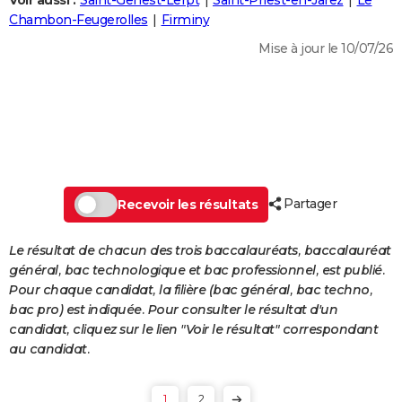
Voir aussi :
Saint-Genest-Lerpt
Saint-Priest-en-Jarez
Le
City break
Voyage de noces
Climat
Destinations
Voyage nature
Forum
+
Chambon-Feugerolles
Firminy
PHOTO
Mise à jour le 10/07/26
GUIDES D'ACHAT
BONS PLANS
CARTE DE VOEUX
Carte Bonne année
Carte Pâques
Carte de Noël
Carte Saint-Valentin
Carte d'anniversaire
DICTIONNAIRE
Biographies
Expressions
Dictionnaire
Citations
Proverbes
Partager
PROGRAMME TV
Recevoir les résultats
COPAINS D'AVANT
Le résultat de chacun des trois baccalauréats, baccalauréat
général, bac technologique et bac professionnel, est publié.
Se connecter
Collèges
Universités
Service militaire
S'inscrire
Lycées
Primaires
Entreprises
Avis de recherche
AVIS DE DÉCÈS
Pour chaque candidat, la filière (bac général, bac techno,
bac pro) est indiquée. Pour consulter le résultat d'un
FORUM
candidat, cliquez sur le lien "Voir le résultat" correspondant
Lifestyle
Sport
Television
Cinema
Bricolage
Culture
Auto
Voyage
au candidat.
1
2