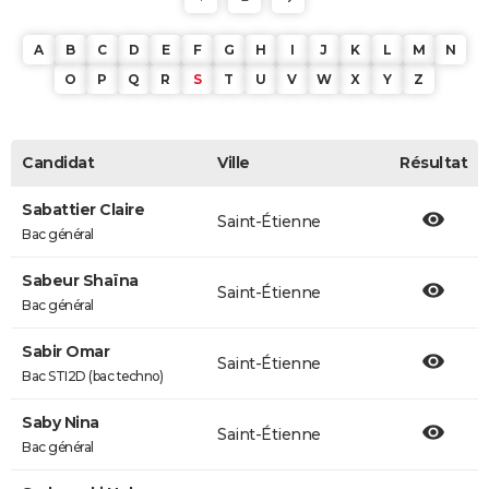
A
B
C
D
E
F
G
H
I
J
K
L
M
N
O
P
Q
R
S
T
U
V
W
X
Y
Z
Candidat
Ville
Résultat
Sabattier Claire
Saint-Étienne
Bac général
Sabeur Shaïna
Saint-Étienne
Bac général
Sabir Omar
Saint-Étienne
Bac STI2D (bac techno)
Saby Nina
Saint-Étienne
Bac général