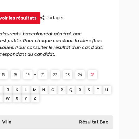
Partager
oir les résultats
calauréats, baccalauréat général, bac
st publié. Pour chaque candidat, la filière (bac
iquée. Pour consulter le résultat d'un candidat,
 correspondant au candidat.
...
15
18
19
21
22
23
24
25
J
K
L
M
N
O
P
Q
R
S
T
U
V
W
X
Y
Z
Ville
Résultat
Bac