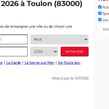
 2026 à
Toulon
(83000)
Actu
Spo
Les 
ou de renseigner une ville ou de choisir une
es
La Garde
La Seyne-sur-Mer
Six-Fours-les-
Mise à jour le 10/07/26