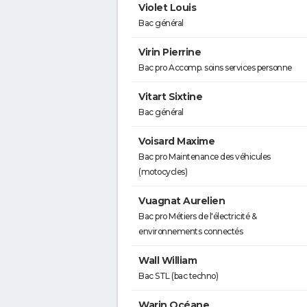
Violet Louis
Bac général
Virin Pierrine
Bac pro Accomp. soins services personne
Vitart Sixtine
Bac général
Voisard Maxime
Bac pro Maintenance des véhicules
(motocycles)
Vuagnat Aurelien
Bac pro Métiers de l'électricité &
environnements connectés
Wall William
Bac STL (bac techno)
Warin Océane