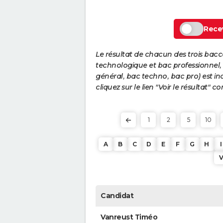
Recev
Le résultat de chacun des trois bac
technologique et bac professionnel, e
général, bac techno, bac pro) est ind
cliquez sur le lien "Voir le résultat"
1
2
5
10
A
B
C
D
E
F
G
H
I
Candidat
Vanreust Timéo