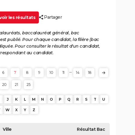
Partager
oir les résultats
calauréats, baccalauréat général, bac
st publié. Pour chaque candidat, la filière (bac
iquée. Pour consulter le résultat d'un candidat,
 correspondant au candidat.
...
6
7
8
9
10
11
14
18
20
21
25
J
K
L
M
N
O
P
Q
R
S
T
U
V
W
X
Y
Z
Ville
Résultat
Bac