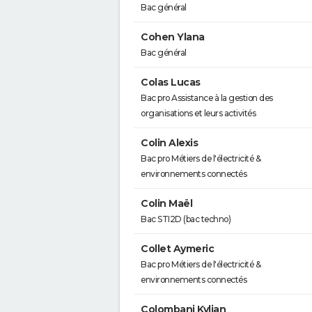
Bac général
Cohen Ylana
Bac général
Colas Lucas
Bac pro Assistance à la gestion des
organisations et leurs activités
Colin Alexis
Bac pro Métiers de l'électricité &
environnements connectés
Colin Maël
Bac STI2D (bac techno)
Collet Aymeric
Bac pro Métiers de l'électricité &
environnements connectés
Colombani Kylian