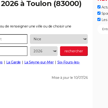
 2026 à
Toulon
(83000)
Actu
Spo
Les 
ou de renseigner une ville ou de choisir une
es
La Garde
La Seyne-sur-Mer
Six-Fours-les-
Mise à jour le 10/07/26