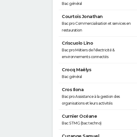
Bac général
Courtois Jonathan
Bac pro Commercialisation et services en
restauration
Criscuolo Lino
Bac pro Métiers de l'électricité &
environnements connectés
Crocq Maëlys
Bac général
Cros Ilona
Bac pro Assistance à la gestion des
organisations et leurs activités
Curnier Océane
Bac STMG (bac techno)
Cuzange Samuel