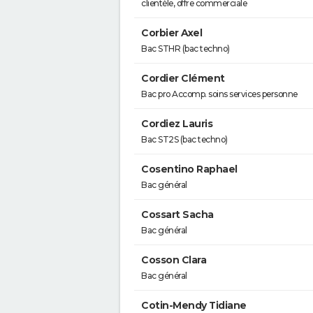
clientèle, offre commerciale
Corbier Axel
Bac STHR (bac techno)
Cordier Clément
Bac pro Accomp. soins services personne
Cordiez Lauris
Bac ST2S (bac techno)
Cosentino Raphael
Bac général
Cossart Sacha
Bac général
Cosson Clara
Bac général
Cotin-Mendy Tidiane