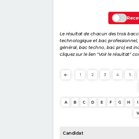
Recev
Le résultat de chacun des trois bac
technologique et bac professionnel, e
général, bac techno, bac pro) est ind
cliquez sur le lien "Voir le résultat"
1
2
3
4
5
A
B
C
D
E
F
G
H
I
Candidat