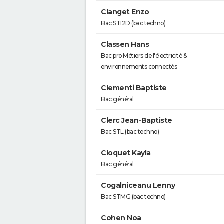
Clanget Enzo
Bac STI2D (bac techno)
Classen Hans
Bac pro Métiers de l'électricité &
environnements connectés
Clementi Baptiste
Bac général
Clerc Jean-Baptiste
Bac STL (bac techno)
Cloquet Kayla
Bac général
Cogalniceanu Lenny
Bac STMG (bac techno)
Cohen Noa