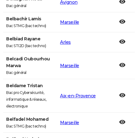
Avignon
Bac général
Belbachir Lamis
Marseille
Bac STMG (bac techno)
Belbiad Rayane
Arles
Bac STI2D (bac techno)
Belcadi Oubourhou
Marwa
Marseille
Bac général
Beldame Tristan
Bac pro Cybersécurité,
Aix-en-Provence
informatique & réseaux,
électronique
Belfadel Mohamed
Marseille
Bac STMG (bac techno)