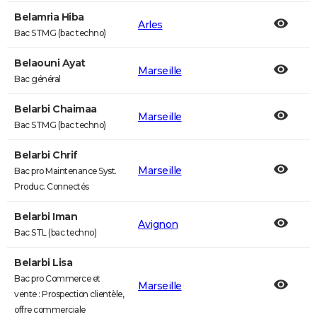
Belamria Hiba
Arles
Bac STMG (bac techno)
Belaouni Ayat
Marseille
Bac général
Belarbi Chaimaa
Marseille
Bac STMG (bac techno)
Belarbi Chrif
Marseille
Bac pro Maintenance Syst.
Produc. Connectés
Belarbi Iman
Avignon
Bac STL (bac techno)
Belarbi Lisa
Bac pro Commerce et
Marseille
vente : Prospection clientèle,
offre commerciale