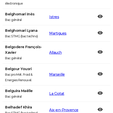
électronique
Belghomari Inès
Istres
Bac général
Belghomari Lyana
Martigues
Bac STMG (bac techno)
Belgodere François-
Xavier
Allauch
Bac général
Belgour Yousri
Marseille
Bac pro Mét. Froid &
Energies Renouvel.
Belguira Maëlle
La Ciotat
Bac général
Belhadef Khira
Aix-en-Provence
Bac STMG (bac techno)