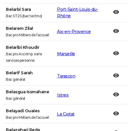
Belarbi Sara
Port-Saint-Louis-du-
Rhône
Bac ST2S (bac techno)
Belarem Zilal
Aix-en-Provence
Bac pro Métiers de l'accueil
Belaribi Khoudir
Marseille
Bac pro Accomp. soins
services personne
Belarif Sarah
Tarascon
Bac général
Belasgua Issmahane
Istres
Bac général
Belayadi Ouaies
La Ciotat
Bac pro Métiers de l'accueil
Belazghari Reda