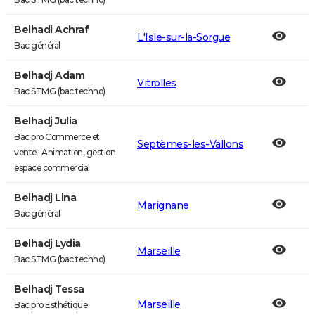
Belhadi Achraf
L'Isle-sur-la-Sorgue
Bac général
Belhadj Adam
Vitrolles
Bac STMG (bac techno)
Belhadj Julia
Bac pro Commerce et
Septèmes-les-Vallons
vente : Animation, gestion
espace commercial
Belhadj Lina
Marignane
Bac général
Belhadj Lydia
Marseille
Bac STMG (bac techno)
Belhadj Tessa
Marseille
Bac pro Esthétique