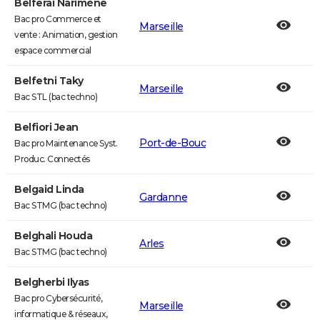
Belferai Narimène
Bac pro Commerce et
Marseille
vente : Animation, gestion
espace commercial
Belfetni Taky
Marseille
Bac STL (bac techno)
Belfiori Jean
Port-de-Bouc
Bac pro Maintenance Syst.
Produc. Connectés
Belgaid Linda
Gardanne
Bac STMG (bac techno)
Belghali Houda
Arles
Bac STMG (bac techno)
Belgherbi Ilyas
Bac pro Cybersécurité,
Marseille
informatique & réseaux,