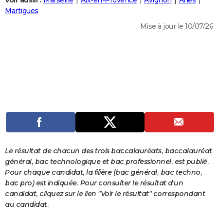
Voir aussi :
Marseille
Aix-en-Provence
Avignon
Arles
City break
Voyage de noces
Climat
Destinations
Voyage nature
Forum
+
Martigues
PHOTO
Mise à jour le 10/07/26
GUIDES D'ACHAT
BONS PLANS
CARTE DE VOEUX
Carte Bonne année
Carte Pâques
Carte de Noël
Carte Saint-Valentin
Carte d'anniversaire
DICTIONNAIRE
Biographies
Expressions
Dictionnaire
Citations
Proverbes
PROGRAMME TV
COPAINS D'AVANT
Se connecter
Collèges
Universités
Service militaire
S'inscrire
Lycées
Primaires
Entreprises
Avis de recherche
AVIS DE DÉCÈS
Le résultat de chacun des trois baccalauréats, baccalauréat
général, bac technologique et bac professionnel, est publié.
FORUM
Pour chaque candidat, la filière (bac général, bac techno,
bac pro) est indiquée. Pour consulter le résultat d'un
Lifestyle
Sport
Television
Cinema
Bricolage
Culture
Auto
Voyage
candidat, cliquez sur le lien "Voir le résultat" correspondant
au candidat.