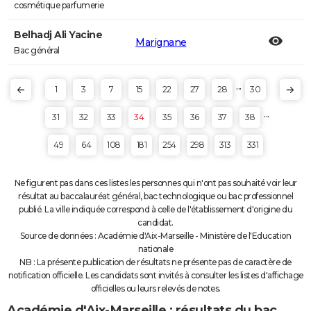
cosmétique parfumerie
Belhadj Ali Yacine
Marignane
Bac général
...
1
3
7
15
22
27
28
30
...
31
32
33
34
35
36
37
38
49
64
108
181
254
298
313
331
Ne figurent pas dans ces listes les personnes qui n'ont pas souhaité voir leur
résultat au baccalauréat général, bac technologique ou bac professionnel
publié. La ville indiquée correspond à celle de l'établissement d'origine du
candidat.
Source de données : Académie d'Aix-Marseille - Ministère de l'Education
nationale
NB : La présente publication de résultats ne présente pas de caractère de
notification officielle. Les candidats sont invités à consulter les listes d'affichage
officielles ou leurs relevés de notes.
Académie d'Aix-Marseille : résultats du bac