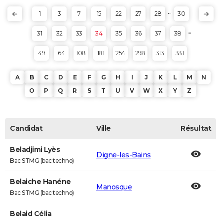
...
1
3
7
15
22
27
28
30
...
31
32
33
34
35
36
37
38
49
64
108
181
254
298
313
331
A
B
C
D
E
F
G
H
I
J
K
L
M
N
O
P
Q
R
S
T
U
V
W
X
Y
Z
Candidat
Ville
Résultat
Beladjimi Lyès
Digne-les-Bains
Bac STMG (bac techno)
Belaiche Hanéne
Manosque
Bac STMG (bac techno)
Belaid Célia