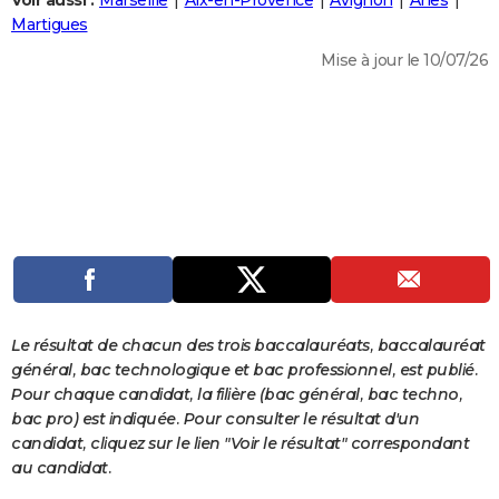
Voir aussi :
Marseille
Aix-en-Provence
Avignon
Arles
City break
Voyage de noces
Climat
Destinations
Voyage nature
Forum
+
Martigues
PHOTO
Mise à jour le 10/07/26
GUIDES D'ACHAT
BONS PLANS
CARTE DE VOEUX
Carte Bonne année
Carte Pâques
Carte de Noël
Carte Saint-Valentin
Carte d'anniversaire
DICTIONNAIRE
Biographies
Expressions
Dictionnaire
Citations
Proverbes
PROGRAMME TV
COPAINS D'AVANT
Se connecter
Collèges
Universités
Service militaire
S'inscrire
Lycées
Primaires
Entreprises
Avis de recherche
AVIS DE DÉCÈS
Le résultat de chacun des trois baccalauréats, baccalauréat
général, bac technologique et bac professionnel, est publié.
FORUM
Pour chaque candidat, la filière (bac général, bac techno,
bac pro) est indiquée. Pour consulter le résultat d'un
Lifestyle
Sport
Television
Cinema
Bricolage
Culture
Auto
Voyage
candidat, cliquez sur le lien "Voir le résultat" correspondant
au candidat.