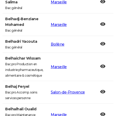
Salima
Marseille
Bac général
Belhadj-Benziane
Mohamed
Marseille
Bac général
Belhadri Yacouta
Bollène
Bac général
Belhaichar Wissam
Bac pro Production en
Marseille
industrie pharmaceutique,
alimentaire & cosmétique
Belhaj Feryel
Salon-de-Provence
Bac pro Accomp. soins
services personne
Belhalhali Oualid
Marseille
Bac pro Maintenance