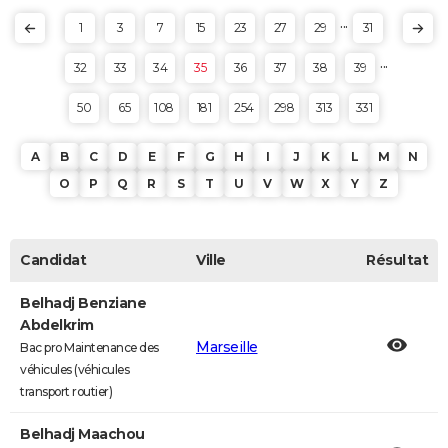
...
1
3
7
15
23
27
29
31
...
32
33
34
35
36
37
38
39
50
65
108
181
254
298
313
331
A
B
C
D
E
F
G
H
I
J
K
L
M
N
O
P
Q
R
S
T
U
V
W
X
Y
Z
Candidat
Ville
Résultat
Belhadj Benziane
Abdelkrim
Marseille
Bac pro Maintenance des
véhicules (véhicules
transport routier)
Belhadj Maachou