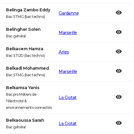
Belinga Zambo Eddy
Gardanne
Bac STMG (bac techno)
Belingher Solen
Marseille
Bac général
Belkacem Hamza
Arles
Bac STI2D (bac techno)
Belkadi Mohammed
Marseille
Bac STMG (bac techno)
Belkamsa Yanis
Bac pro Métiers de
La Ciotat
l'électricité &
environnements connectés
Belkaoussa Sarah
La Ciotat
Bac général