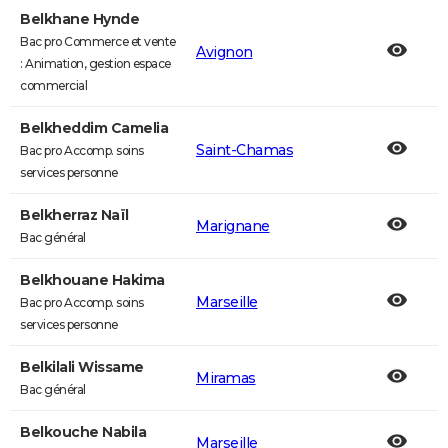
Belkhane Hynde
Bac pro Commerce et vente
Avignon
: Animation, gestion espace
commercial
Belkheddim Camelia
Saint-Chamas
Bac pro Accomp. soins
services personne
Belkherraz Naïl
Marignane
Bac général
Belkhouane Hakima
Marseille
Bac pro Accomp. soins
services personne
Belkilali Wissame
Miramas
Bac général
Belkouche Nabila
Marseille