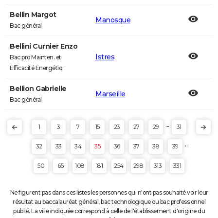
Bellin Margot
Manosque
Bac général
Bellini Curnier Enzo
Istres
Bac pro Mainten. et
Efficacité Energétiq.
Bellion Gabrielle
Marseille
Bac général
...
1
3
7
15
23
27
29
31
...
32
33
34
35
36
37
38
39
50
65
108
181
254
298
313
331
Ne figurent pas dans ces listes les personnes qui n'ont pas souhaité voir leur
résultat au baccalauréat général, bac technologique ou bac professionnel
publié. La ville indiquée correspond à celle de l'établissement d'origine du