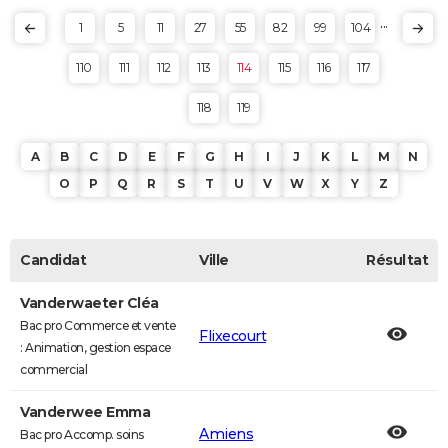
...
1
5
11
27
55
82
99
104
110
111
112
113
114
115
116
117
118
119
A
B
C
D
E
F
G
H
I
J
K
L
M
N
O
P
Q
R
S
T
U
V
W
X
Y
Z
Candidat
Ville
Résultat
Vanderwaeter Cléa
Bac pro Commerce et vente
Flixecourt
: Animation, gestion espace
commercial
Vanderwee Emma
Amiens
Bac pro Accomp. soins