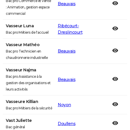
Bac pro Commerce et vente
Beauvais
: Animation, gestion espace
commercial
Vasseur Luna
Ribécourt-
Dreslincourt
Bac pro Métiers de l'accueil
Vasseur Mathéo
Beauvais
Bac pro Technicien en
chaudronnerie industrielle
Vasseur Najma
Bac pro Assistance à la
Beauvais
gestion des organisations et
leurs activités
Vasseure Killian
Noyon
Bac pro Métiers de la sécurité
Vast Juliette
Doullens
Bac général