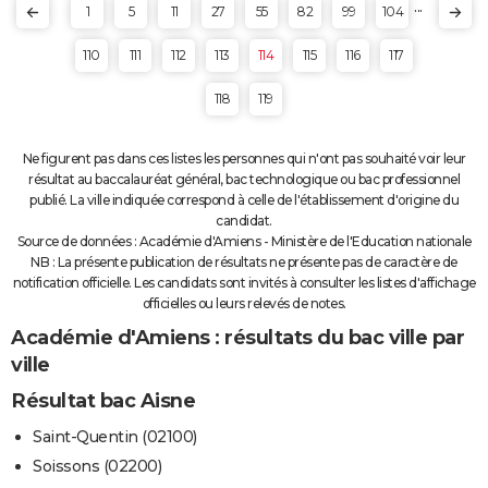
...
1
5
11
27
55
82
99
104
110
111
112
113
114
115
116
117
118
119
Ne figurent pas dans ces listes les personnes qui n'ont pas souhaité voir leur
résultat au baccalauréat général, bac technologique ou bac professionnel
publié. La ville indiquée correspond à celle de l'établissement d'origine du
candidat.
Source de données : Académie d'Amiens - Ministère de l'Education nationale
NB : La présente publication de résultats ne présente pas de caractère de
notification officielle. Les candidats sont invités à consulter les listes d'affichage
officielles ou leurs relevés de notes.
Académie d'Amiens : résultats du bac ville par
ville
Résultat bac Aisne
Saint-Quentin (02100)
Soissons (02200)