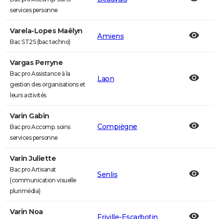
services personne
Varela-Lopes Maëlyn
Amiens
Bac ST2S (bac techno)
Vargas Perryne
Bac pro Assistance à la
Laon
gestion des organisations et
leurs activités
Varin Gabin
Compiègne
Bac pro Accomp. soins
services personne
Varin Juliette
Bac pro Artisanat
Senlis
(communication visuelle
plurimédia)
Varin Noa
Friville-Escarbotin