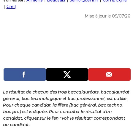
Voir aussi :
Amiens
Beauvais
Saint-Quentin
Compiègne
City break
Voyage de noces
Climat
Destinations
Voyage nature
Forum
+
Creil
PHOTO
Mise à jour le 09/07/26
GUIDES D'ACHAT
BONS PLANS
CARTE DE VOEUX
Carte Bonne année
Carte Pâques
Carte de Noël
Carte Saint-Valentin
Carte d'anniversaire
DICTIONNAIRE
Biographies
Expressions
Dictionnaire
Citations
Proverbes
PROGRAMME TV
COPAINS D'AVANT
Se connecter
Collèges
Universités
Service militaire
S'inscrire
Lycées
Primaires
Entreprises
Avis de recherche
AVIS DE DÉCÈS
Le résultat de chacun des trois baccalauréats, baccalauréat
général, bac technologique et bac professionnel, est publié.
FORUM
Pour chaque candidat, la filière (bac général, bac techno,
bac pro) est indiquée. Pour consulter le résultat d'un
Lifestyle
Sport
Television
Cinema
Bricolage
Culture
Auto
Voyage
candidat, cliquez sur le lien "Voir le résultat" correspondant
au candidat.