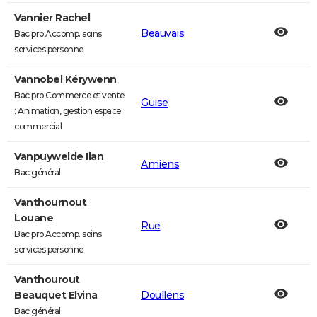
Vannier Rachel
Beauvais
Bac pro Accomp. soins
services personne
Vannobel Kérywenn
Bac pro Commerce et vente
Guise
: Animation, gestion espace
commercial
Vanpuywelde Ilan
Amiens
Bac général
Vanthournout
Louane
Rue
Bac pro Accomp. soins
services personne
Vanthourout
Beauquet Elvina
Doullens
Bac général