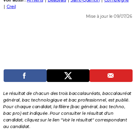
Voir aussi :
Amiens
Beauvais
Saint-Quentin
Compiègne
City break
Voyage de noces
Climat
Destinations
Voyage nature
Forum
+
Creil
PHOTO
Mise à jour le 09/07/26
GUIDES D'ACHAT
BONS PLANS
CARTE DE VOEUX
Carte Bonne année
Carte Pâques
Carte de Noël
Carte Saint-Valentin
Carte d'anniversaire
DICTIONNAIRE
Biographies
Expressions
Dictionnaire
Citations
Proverbes
PROGRAMME TV
COPAINS D'AVANT
Se connecter
Collèges
Universités
Service militaire
S'inscrire
Lycées
Primaires
Entreprises
Avis de recherche
AVIS DE DÉCÈS
Le résultat de chacun des trois baccalauréats, baccalauréat
général, bac technologique et bac professionnel, est publié.
FORUM
Pour chaque candidat, la filière (bac général, bac techno,
bac pro) est indiquée. Pour consulter le résultat d'un
Lifestyle
Sport
Television
Cinema
Bricolage
Culture
Auto
Voyage
candidat, cliquez sur le lien "Voir le résultat" correspondant
au candidat.