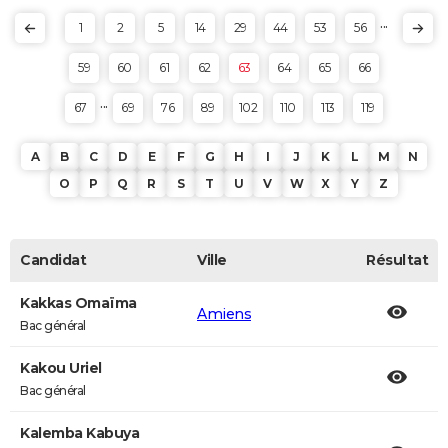
...
1
2
5
14
29
44
53
56
59
60
61
62
63
64
65
66
...
67
69
76
89
102
110
113
119
A
B
C
D
E
F
G
H
I
J
K
L
M
N
O
P
Q
R
S
T
U
V
W
X
Y
Z
Candidat
Ville
Résultat
Kakkas Omaïma
Amiens
Bac général
Kakou Uriel
Bac général
Kalemba Kabuya