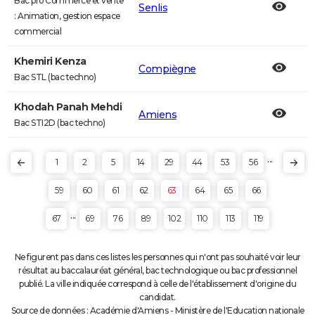
Bac pro Commerce et vente
Senlis
: Animation, gestion espace
commercial
Khemiri Kenza
Compiègne
Bac STL (bac techno)
Khodah Panah Mehdi
Amiens
Bac STI2D (bac techno)
...
1
2
5
14
29
44
53
56
59
60
61
62
63
64
65
66
...
67
69
76
89
102
110
113
119
Ne figurent pas dans ces listes les personnes qui n'ont pas souhaité voir leur
résultat au baccalauréat général, bac technologique ou bac professionnel
publié. La ville indiquée correspond à celle de l'établissement d'origine du
candidat.
Source de données : Académie d'Amiens - Ministère de l'Education nationale