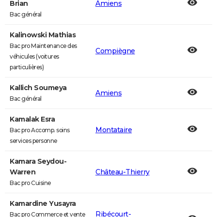
Brian
Amiens
Bac général
Kalinowski Mathias
Bac pro Maintenance des
Compiègne
véhicules (voitures
particulières)
Kallich Soumeya
Amiens
Bac général
Kamalak Esra
Montataire
Bac pro Accomp. soins
services personne
Kamara Seydou-
Warren
Château-Thierry
Bac pro Cuisine
Kamardine Yusayra
Ribécourt-
Bac pro Commerce et vente