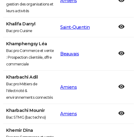
Amiens
gestion des organisations et
leurs activités
Khalifa Darryl
Saint-Quentin
Bac pro Cuisine
Khamphengsy Léa
Bac pro Commerce et vente
Beauvais
: Prospection clientèle, offre
commerciale
Kharbachi Adil
Bac pro Métiers de
Amiens
l'électricité &
environnements connectés
Kharbachi Mounir
Amiens
Bac STMG (bac techno)
Khemir Dina