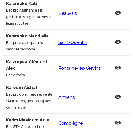
Karamoko Kati
Bac pro Assistance à la
Beauvais
gestion des organisations et
leurs activités
Karamoko Mandjalia
Saint-Quentin
Bac pro Accomp. soins
services personne
Karangwa-Clément
Alec
Fontaine-lès-Vervins
Bac général
Kareem Aishat
Bac pro Commerce et vente
Amiens
: Animation, gestion espace
commercial
Karim Maaloum Arije
Compiègne
Bac STMG (bac techno)