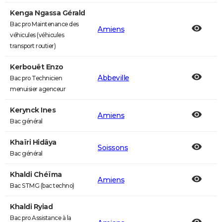
Kenga Ngassa Gérald
Bac pro Maintenance des
Amiens
véhicules (véhicules
transport routier)
Kerbouët Enzo
Abbeville
Bac pro Technicien
menuisier agenceur
Kerynck Ines
Amiens
Bac général
Khaïri Hidâya
Soissons
Bac général
Khaldi Chéïma
Amiens
Bac STMG (bac techno)
Khaldi Ryiad
Bac pro Assistance à la