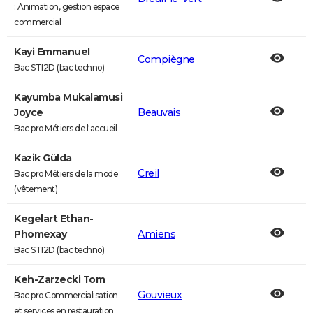
: Animation, gestion espace
commercial
Kayi Emmanuel
Compiègne
Bac STI2D (bac techno)
Kayumba Mukalamusi
Joyce
Beauvais
Bac pro Métiers de l'accueil
Kazik Gülda
Creil
Bac pro Métiers de la mode
(vêtement)
Kegelart Ethan-
Phomexay
Amiens
Bac STI2D (bac techno)
Keh-Zarzecki Tom
Gouvieux
Bac pro Commercialisation
et services en restauration